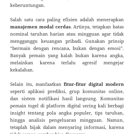
keberuntungan.
Salah satu cara paling efisien adalah menerapkan
manajemen modal cerdas
. Artinya, tetapkan batas
nominal taruhan harian atau mingguan agar tidak
mengganggu keuangan pribadi. Gunakan prinsip
“bermain dengan rencana, bukan dengan emosi”.
Banyak pemain yang kalah bukan karena angka,
melainkan karena terlalu agresif mengejar
kekalahan.
Selain itu, manfaatkan
fitur-fitur digital modern
seperti aplikasi prediksi, grup komunitas online,
dan sistem notifikasi hasil langsung. Komunitas
pemain togel di platform digital sering kali berbagi
insight tentang pola angka populer, tips taruhan,
hingga analisis pengeluaran mingguan. Namun,
tetaplah bijak dalam menyaring informasi, karena