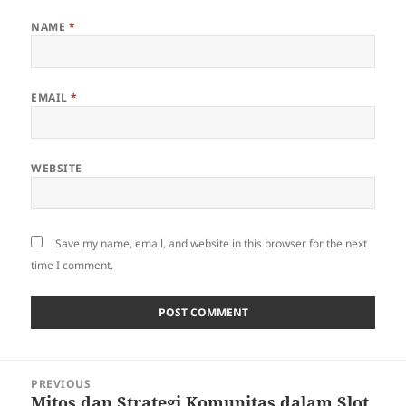
NAME
*
EMAIL
*
WEBSITE
Save my name, email, and website in this browser for the next
time I comment.
Post
PREVIOUS
navigation
Mitos dan Strategi Komunitas dalam Slot
Previous