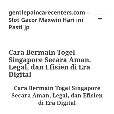
gentlepaincarecenters.com –
Slot Gacor Maxwin Hari ini
Pasti Jp
MENU
AND
WIDGETS
Cara Bermain Togel
Singapore Secara Aman,
Legal, dan Efisien di Era
Digital
Cara Bermain Togel Singapore
Secara Aman, Legal, dan Efisien
di Era Digital