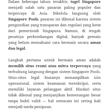
Dalam beberapa tahun terakhir,
togel Singapore
menjadi salah satu pasaran paling populer dan
terpercaya di Asia. Dikelola langsung oleh
Singapore Pools
, pasaran ini dikenal karena sistem
pengundian yang transparan dan regulasi yang ketat
dari pemerintah Singapura. Namun, di tengah
pesatnya perkembangan digital, banyak pemain
yang belum memahami cara bermain secara
aman
dan legal
.
Langkah pertama untuk bermain aman adalah
memilih situs resmi atau mitra terpercaya
yang
terhubung langsung dengan sistem Singapore Pools.
Situs-situs legal biasanya menampilkan izin
operasional, sistem keamanan terenkripsi, serta
memiliki layanan pelanggan aktif. Hindari situs
tidak dikenal yang menjanjikan kemenangan besar
tanpa bukti valid — hal semacam ini sering kali
menjadi tanda penipuan.