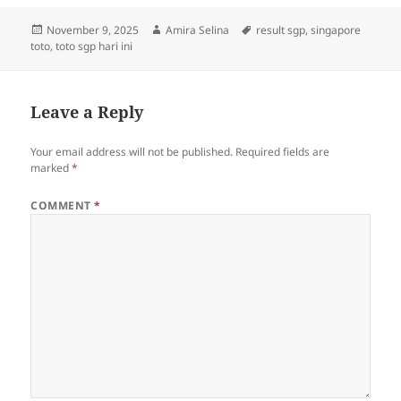
Posted
Author
Tags
November 9, 2025
Amira Selina
result sgp
,
singapore
on
toto
,
toto sgp hari ini
Leave a Reply
Your email address will not be published.
Required fields are
marked
*
COMMENT
*