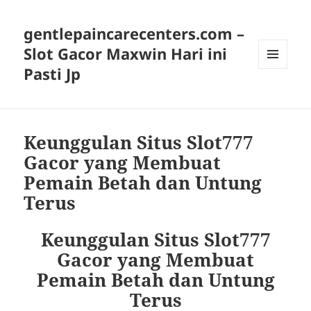
gentlepaincarecenters.com –
Slot Gacor Maxwin Hari ini
Pasti Jp
MENU
AND
WIDGETS
Keunggulan Situs Slot777
Gacor yang Membuat
Pemain Betah dan Untung
Terus
Keunggulan Situs Slot777
Gacor yang Membuat
Pemain Betah dan Untung
Terus