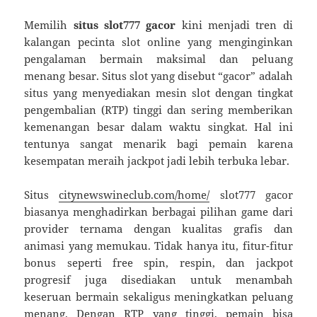
Memilih
situs slot777 gacor
kini menjadi tren di
kalangan pecinta slot online yang menginginkan
pengalaman bermain maksimal dan peluang
menang besar. Situs slot yang disebut “gacor” adalah
situs yang menyediakan mesin slot dengan tingkat
pengembalian (RTP) tinggi dan sering memberikan
kemenangan besar dalam waktu singkat. Hal ini
tentunya sangat menarik bagi pemain karena
kesempatan meraih jackpot jadi lebih terbuka lebar.
Situs
citynewswineclub.com/home/
slot777 gacor
biasanya menghadirkan berbagai pilihan game dari
provider ternama dengan kualitas grafis dan
animasi yang memukau. Tidak hanya itu, fitur-fitur
bonus seperti free spin, respin, dan jackpot
progresif juga disediakan untuk menambah
keseruan bermain sekaligus meningkatkan peluang
menang. Dengan RTP yang tinggi, pemain bisa