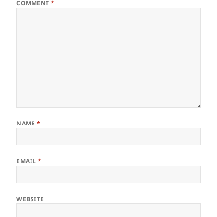
COMMENT
*
NAME
*
EMAIL
*
WEBSITE