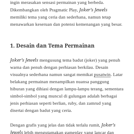
ingin merasakan sensasi permainan yang berbeda.
Joker’s Jewels
Dikembangkan oleh Pragmatic Play,
memiliki tema yang ceria dan sederhana, namun tetap
menawarkan keseruan dan potensi kemenangan yang besar.
1.
Desain dan Tema Permainan
Joker’s Jewels
mengusung tema badut (joker) yang penuh
warna dan penuh dengan perhiasan berkilau. Desain
visualnya sederhana namun sangat memikat
pusatwin
. Latar
belakang permainan menampilkan nuansa panggung
hiburan yang dihiasi dengan lampu-lampu terang, sementara
simbol-simbol yang muncul di gulungan adalah berbagai
jenis perhiasan seperti berlian, ruby, dan zamrud yang
disertai dengan badut yang ceria.
Joker’s
Dengan grafis yang jelas dan tidak terlalu rumit,
Jewels
lebih mengutamakan gameplay yang lancar dan