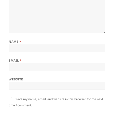
NAME
*
EMAIL
*
WEBSITE
Save my name, email, and website in this browser for the next
time I comment.