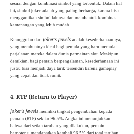
sesuai dengan kombinasi simbol yang terbentuk. Dalam hal
ini, simbol joker adalah yang paling berharga, karena bisa
menggantikan simbol lainnya dan membentuk kombinasi
kemenangan yang lebih mudah.
Joker’s Jewels
Keunggulan dari
adalah kesederhanaannya,
yang membuatnya ideal bagi pemula yang baru memulai
perjalanan mereka dalam dunia permainan slot. Meskipun
demikian, bagi pemain berpengalaman, kesederhanaan ini
justru bisa menjadi daya tarik tersendiri karena gameplay
yang cepat dan tidak rumit.
4.
RTP (Return to Player)
Joker’s Jewels
memiliki tingkat pengembalian kepada
pemain (RTP) sekitar 96.5%. Angka ini menunjukkan
bahwa dari setiap taruhan yang dilakukan, pemain
berpotensi mendapatkan kembali 96.5% dari total taruhan