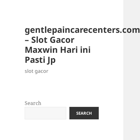
gentlepaincarecenters.co
– Slot Gacor
Maxwin Hari ini
Pasti Jp
slot gacor
Search
SEARCH