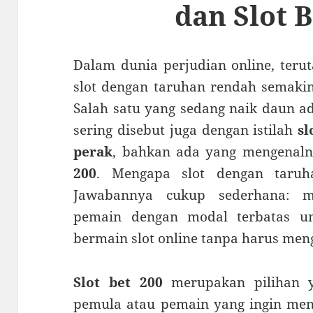
dan Slot B
Dalam dunia perjudian online, terut
slot dengan taruhan rendah semakin
Salah satu yang sedang naik daun 
sering disebut juga dengan istilah
sl
perak
, bahkan ada yang mengenal
200
. Mengapa slot dengan taruha
Jawabannya cukup sederhana: m
pemain dengan modal terbatas un
bermain slot online tanpa harus me
Slot bet 200
merupakan pilihan y
pemula atau pemain yang ingin men