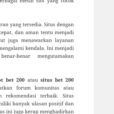
erbagai mesin slot yang cocok
an yang tersedia. Situs dengan
cepat, dan aman tentu menjadi
ebut juga menawarkan layanan
mengalami kendala. Ini menjadi
benar-benar mengutamakan
ot bet 200
atau
situs bet 200
atkan forum komunitas atau
 rekomendasi terbaik. Situs
liki banyak ulasan positif dan
tus ini juga kerap menghadirkan