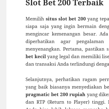
Slot Bet 200 Terbaik
Memilih
situs slot bet 200
yang tepa
siapa saja yang ingin bermain den
mengincar kemenangan besar. Ada 
diperhatikan agar pengalama
menyenangkan. Pertama, pastikan s
bet kecil
yang legal dan memiliki lise
dan transaksi Anda terlindungi denga
Selanjutnya, perhatikan ragam per
yang baik biasanya menyediakan be
pragmatic bet 200 rupiah
yang dike
dan RTP (Return to Player) tinggi.