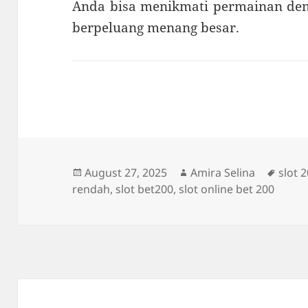
Anda bisa menikmati permainan den
berpeluang menang besar.
Posted
Author
Tags
August 27, 2025
Amira Selina
slot 
on
rendah
,
slot bet200
,
slot online bet 200