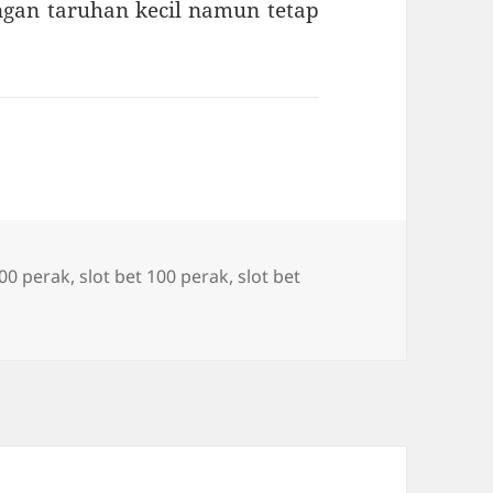
gan taruhan kecil namun tetap
200 perak
,
slot bet 100 perak
,
slot bet