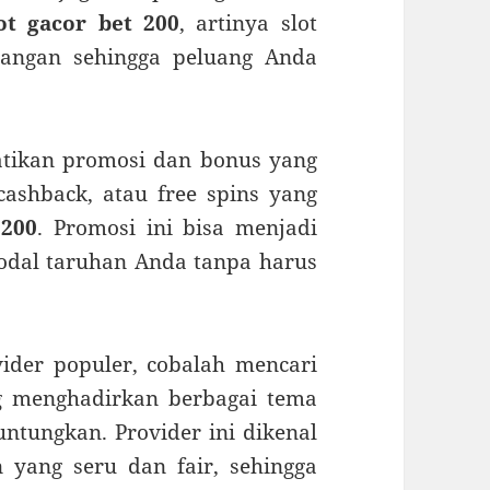
ot gacor bet 200
, artinya slot
nangan sehingga peluang Anda
tikan promosi dan bonus yang
cashback, atau free spins yang
 200
. Promosi ini bisa menjadi
dal taruhan Anda tanpa harus
ider populer, cobalah mencari
 menghadirkan berbagai tema
ntungkan. Provider ini dikenal
yang seru dan fair, sehingga