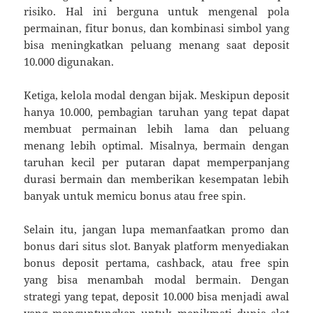
risiko. Hal ini berguna untuk mengenal pola
permainan, fitur bonus, dan kombinasi simbol yang
bisa meningkatkan peluang menang saat deposit
10.000 digunakan.
Ketiga, kelola modal dengan bijak. Meskipun deposit
hanya 10.000, pembagian taruhan yang tepat dapat
membuat permainan lebih lama dan peluang
menang lebih optimal. Misalnya, bermain dengan
taruhan kecil per putaran dapat memperpanjang
durasi bermain dan memberikan kesempatan lebih
banyak untuk memicu bonus atau free spin.
Selain itu, jangan lupa memanfaatkan promo dan
bonus dari situs slot. Banyak platform menyediakan
bonus deposit pertama, cashback, atau free spin
yang bisa menambah modal bermain. Dengan
strategi yang tepat, deposit 10.000 bisa menjadi awal