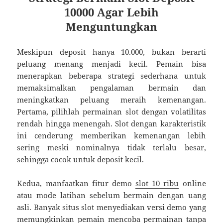
10000 Agar Lebih
Menguntungkan
Meskipun deposit hanya 10.000, bukan berarti
peluang menang menjadi kecil. Pemain bisa
menerapkan beberapa strategi sederhana untuk
memaksimalkan pengalaman bermain dan
meningkatkan peluang meraih kemenangan.
Pertama, pilihlah permainan slot dengan volatilitas
rendah hingga menengah. Slot dengan karakteristik
ini cenderung memberikan kemenangan lebih
sering meski nominalnya tidak terlalu besar,
sehingga cocok untuk deposit kecil.
Kedua, manfaatkan fitur demo
slot 10 ribu
online
atau mode latihan sebelum bermain dengan uang
asli. Banyak situs slot menyediakan versi demo yang
memungkinkan pemain mencoba permainan tanpa