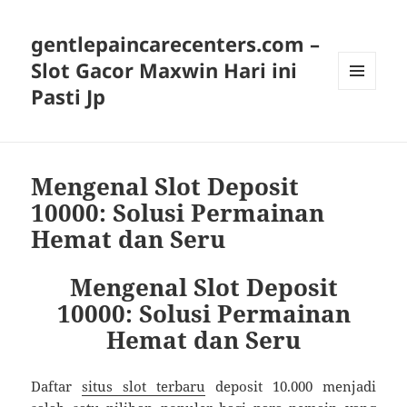
gentlepaincarecenters.com –
Slot Gacor Maxwin Hari ini
Pasti Jp
MENU
AND
WIDGETS
Mengenal Slot Deposit
10000: Solusi Permainan
Hemat dan Seru
Mengenal Slot Deposit
10000: Solusi Permainan
Hemat dan Seru
Daftar
situs slot terbaru
deposit 10.000 menjadi