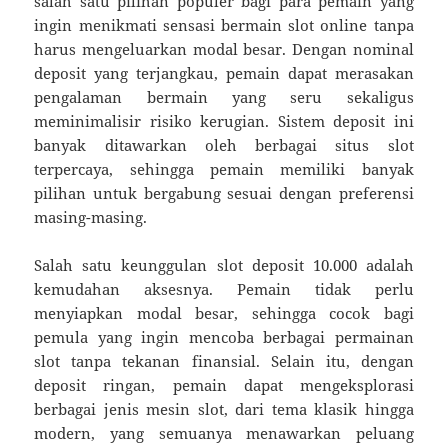
salah satu pilihan populer bagi para pemain yang
ingin menikmati sensasi bermain slot online tanpa
harus mengeluarkan modal besar. Dengan nominal
deposit yang terjangkau, pemain dapat merasakan
pengalaman bermain yang seru sekaligus
meminimalisir risiko kerugian. Sistem deposit ini
banyak ditawarkan oleh berbagai situs slot
terpercaya, sehingga pemain memiliki banyak
pilihan untuk bergabung sesuai dengan preferensi
masing-masing.
Salah satu keunggulan slot deposit 10.000 adalah
kemudahan aksesnya. Pemain tidak perlu
menyiapkan modal besar, sehingga cocok bagi
pemula yang ingin mencoba berbagai permainan
slot tanpa tekanan finansial. Selain itu, dengan
deposit ringan, pemain dapat mengeksplorasi
berbagai jenis mesin slot, dari tema klasik hingga
modern, yang semuanya menawarkan peluang