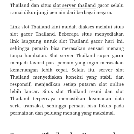
Thailand dan situs
slot server thailand
gacor selalu
ramai dikunjungi pemain dari berbagai negara.
Link slot Thailand kini mudah diakses melalui situs
slot gacor Thailand. Beberapa situs menyediakan
link langsung untuk slot Thailand gacor hari ini,
sehingga pemain bisa merasakan sensasi menang
tanpa hambatan. Slot server Thailand super gacor
menjadi favorit para pemain yang ingin merasakan
kemenangan lebih cepat. Selain itu, server slot
Thailand menyediakan koneksi yang stabil dan
responsif, menjadikan setiap putaran slot online
lebih lancar. Situs slot Thailand resmi dan slot
Thailand terpercaya memastikan keamanan data
serta transaksi, sehingga pemain bisa fokus pada
permainan dan peluang menang yang maksimal.