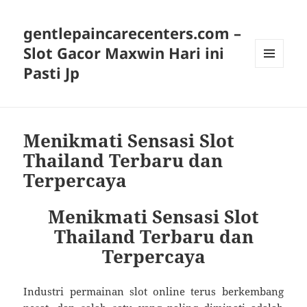
gentlepaincarecenters.com –
Slot Gacor Maxwin Hari ini
Pasti Jp
MENU
AND
WIDGETS
Menikmati Sensasi Slot
Thailand Terbaru dan
Terpercaya
Menikmati Sensasi Slot
Thailand Terbaru dan
Terpercaya
Industri permainan slot online terus berkembang