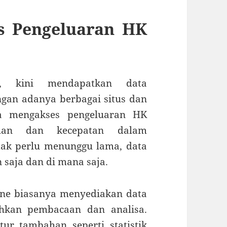
s Pengeluaran HK
gi, kini mendapatkan data
an adanya berbagai situs dan
ma mengakses pengeluaran HK
han dan kecepatan dalam
dak perlu menunggu lama, data
 saja dan di mana saja.
line biasanya menyediakan data
hkan pembacaan dan analisa.
ur tambahan seperti statistik