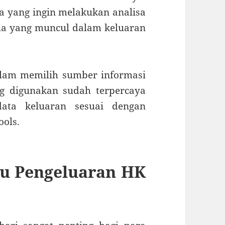
a yang ingin melakukan analisa
ola yang muncul dalam keluaran
alam memilih sumber informasi
ng digunakan sudah terpercaya
ata keluaran sesuai dengan
ols.
u Pengeluaran HK