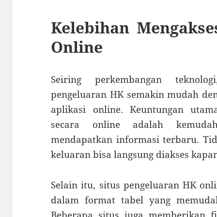
Kelebihan Mengakse
Online
Seiring perkembangan teknolo
pengeluaran HK semakin mudah deng
aplikasi online. Keuntungan uta
secara online adalah kemuda
mendapatkan informasi terbaru. Ti
keluaran bisa langsung diakses kapan
Selain itu, situs pengeluaran HK on
dalam format tabel yang memuda
Beberapa situs juga memberikan fit