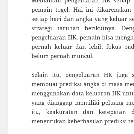
Memantau pengeluaran HK setiap h
pemain togel. Hal ini dikarenakan
setiap hari dan angka yang keluar
strategi taruhan berikutnya. De
pengeluaran HK, pemain bisa mengh
pernah keluar dan lebih fokus pad
belum pernah muncul.
Selain itu, pengeluaran HK juga 
membuat prediksi angka di masa men
menggunakan data keluaran HK untu
yang dianggap memiliki peluang me
itu, keakuratan dan ketepatan 
menentukan keberhasilan prediksi te