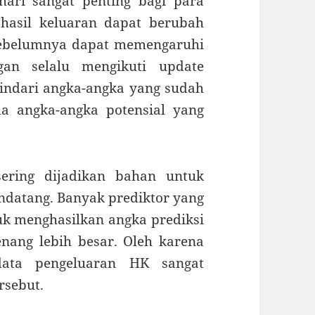
ari sangat penting bagi para
 hasil keluaran dapat berubah
 sebelumnya dapat memengaruhi
ngan selalu mengikuti update
indari angka-angka yang sudah
a angka-angka potensial yang
sering dijadikan bahan untuk
datang. Banyak prediktor yang
k menghasilkan angka prediksi
nang lebih besar. Oleh karena
data pengeluaran HK sangat
rsebut.