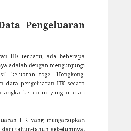
Data Pengeluaran
ran HK terbaru, ada beberapa
unya adalah dengan mengunjungi
sil keluaran togel Hongkong.
an data pengeluaran HK secara
an angka keluaran yang mudah
geluaran HK yang mengarsipkan
 dari tahun-tahun sebelumnya.