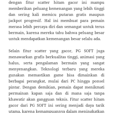
dengan fitur scatter hitam gacor ini mampu
memberikan peluang kemenangan yang lebih tinggi
dan sering kali memicu putaran gratis maupun
jackpot progresif. Hal ini membuat para pemain
merasa lebih percaya diri dan semangat untuk terus
bermain, karena mereka tahu bahwa peluang besar
untuk mendapatkan kemenangan besar selalu ada.
Selain fitur scatter yang gacor, PG SOFT juga
menawarkan grafis berkualitas tinggi, animasi yang
halus, serta pengalaman bermain yang sangat
menyenangkan. Teknologi terbaru yang mereka
gunakan memastikan game bisa dimainkan di
berbagai perangkat, mulai dari PC hingga ponsel
pintar. Dengan demikian, pemain dapat menikmati
permainan kapan saja dan di mana saja tanpa
khawatir akan gangguan teknis. Fitur scatter hitam
gacor dari PG SOFT ini sering menjadi daya tarik
utama, karena kemampuannya dalam meningkatkan