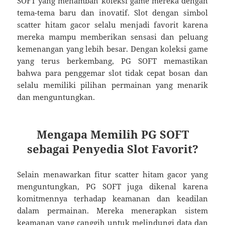
SOFT yang menambah koleksi game mereka dengan
tema-tema baru dan inovatif. Slot dengan simbol
scatter hitam gacor selalu menjadi favorit karena
mereka mampu memberikan sensasi dan peluang
kemenangan yang lebih besar. Dengan koleksi game
yang terus berkembang, PG SOFT memastikan
bahwa para penggemar slot tidak cepat bosan dan
selalu memiliki pilihan permainan yang menarik
dan menguntungkan.
Mengapa Memilih PG SOFT
sebagai Penyedia Slot Favorit?
Selain menawarkan fitur scatter hitam gacor yang
menguntungkan, PG SOFT juga dikenal karena
komitmennya terhadap keamanan dan keadilan
dalam permainan. Mereka menerapkan sistem
keamanan yang canggih untuk melindungi data dan