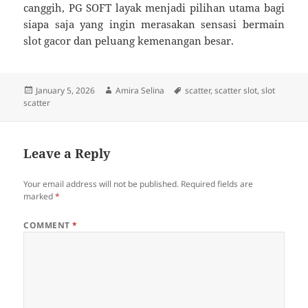
canggih, PG SOFT layak menjadi pilihan utama bagi
siapa saja yang ingin merasakan sensasi bermain
slot gacor dan peluang kemenangan besar.
Posted
Author
Tags
January 5, 2026
Amira Selina
scatter
,
scatter slot
,
slot
on
scatter
Leave a Reply
Your email address will not be published.
Required fields are
marked
*
COMMENT
*