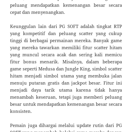
peluang mendapatkan kemenangan besar secara
cepat dan menyenangkan.
Keunggulan lain dari PG SOFT adalah tingkat RTP
yang kompetitif dan peluang scatter yang cukup
tinggi di berbagai permainan mereka. Banyak game
yang mereka tawarkan memiliki fitur scatter hitam
yang muncul secara acak dan sering kali memicu
fitur bonus menarik. Misalnya, dalam beberapa
game seperti Medusa dan Jungle King, simbol scatter
hitam menjadi simbol utama yang membuka jalan
menuju putaran gratis dan jackpot besar. Fitur ini
menjadi daya tarik utama karena tidak hanya
menambah keseruan, tetapi juga memberi peluang
besar untuk mendapatkan kemenangan besar secara
konsisten.
Pemain juga dihargai melalui update rutin dari PG