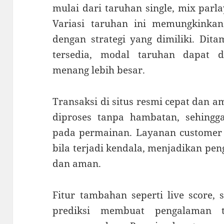
mulai dari taruhan single, mix parla
Variasi taruhan ini memungkinka
dengan strategi yang dimiliki. Di
tersedia, modal taruhan dapat 
menang lebih besar.
Transaksi di situs resmi cepat dan 
diproses tanpa hambatan, sehingg
pada permainan. Layanan customer 
bila terjadi kendala, menjadikan p
dan aman.
Fitur tambahan seperti live score, s
prediksi membuat pengalaman t