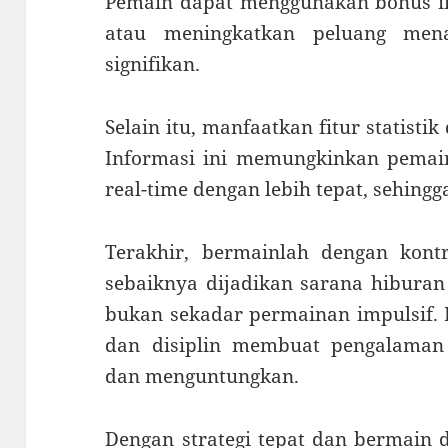
Pemain dapat menggunakan bonus in
atau meningkatkan peluang men
signifikan.
Selain itu, manfaatkan fitur statisti
Informasi ini memungkinkan pema
real-time dengan lebih tepat, sehin
Terakhir, bermainlah dengan kontro
sebaiknya dijadikan sarana hiburan
bukan sekadar permainan impulsif. B
dan disiplin membuat pengalaman
dan menguntungkan.
Dengan strategi tepat dan bermain d