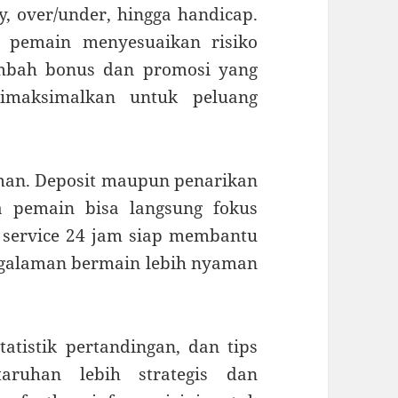
y, over/under, hingga handicap.
n pemain menyesuaikan risiko
tambah bonus dan promosi yang
dimaksimalkan untuk peluang
aman. Deposit maupun penarikan
a pemain bisa langsung fokus
service 24 jam siap membantu
engalaman bermain lebih nyaman
tatistik pertandingan, dan tips
aruhan lebih strategis dan