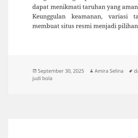
dapat menikmati taruhan yang aman
Keunggulan keamanan, variasi t
membuat situs resmi menjadi pilihan
Posted
Author
T
September 30, 2025
Amira Selina
d
on
judi bola