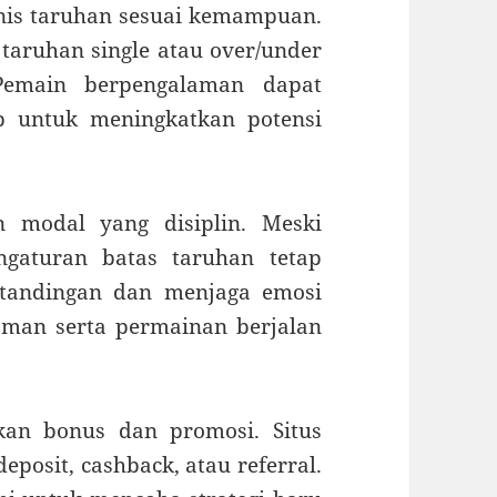
nis taruhan sesuai kemampuan.
aruhan single atau over/under
 Pemain berpengalaman dapat
p untuk meningkatkan potensi
 modal yang disiplin. Meski
ngaturan batas taruhan tetap
rtandingan dan menjaga emosi
man serta permainan berjalan
kan bonus dan promosi. Situs
posit, cashback, atau referral.