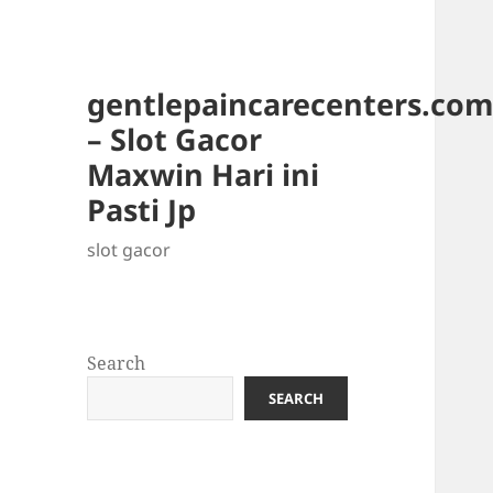
gentlepaincarecenters.co
– Slot Gacor
Maxwin Hari ini
Pasti Jp
slot gacor
Search
SEARCH