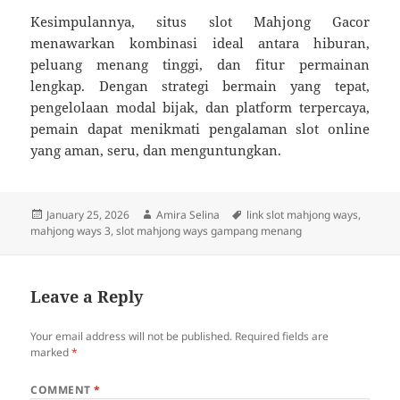
Kesimpulannya, situs slot Mahjong Gacor
menawarkan kombinasi ideal antara hiburan,
peluang menang tinggi, dan fitur permainan
lengkap. Dengan strategi bermain yang tepat,
pengelolaan modal bijak, dan platform terpercaya,
pemain dapat menikmati pengalaman slot online
yang aman, seru, dan menguntungkan.
Posted
Author
Tags
January 25, 2026
Amira Selina
link slot mahjong ways
,
on
mahjong ways 3
,
slot mahjong ways gampang menang
Leave a Reply
Your email address will not be published.
Required fields are
marked
*
COMMENT
*