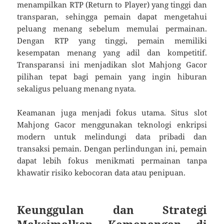
menampilkan RTP (Return to Player) yang tinggi dan
transparan, sehingga pemain dapat mengetahui
peluang menang sebelum memulai permainan.
Dengan RTP yang tinggi, pemain memiliki
kesempatan menang yang adil dan kompetitif.
Transparansi ini menjadikan slot Mahjong Gacor
pilihan tepat bagi pemain yang ingin hiburan
sekaligus peluang menang nyata.
Keamanan juga menjadi fokus utama. Situs slot
Mahjong Gacor menggunakan teknologi enkripsi
modern untuk melindungi data pribadi dan
transaksi pemain. Dengan perlindungan ini, pemain
dapat lebih fokus menikmati permainan tanpa
khawatir risiko kebocoran data atau penipuan.
Keunggulan dan Strategi