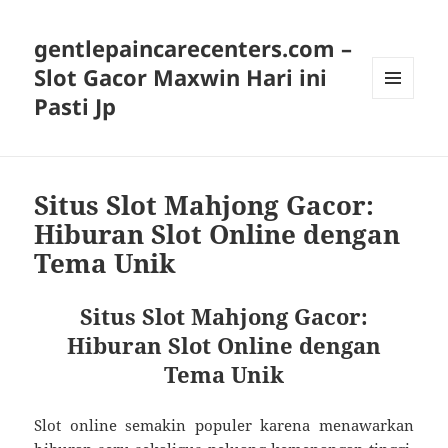
gentlepaincarecenters.com –
Slot Gacor Maxwin Hari ini
Pasti Jp
MENU
AND
WIDGETS
Situs Slot Mahjong Gacor:
Hiburan Slot Online dengan
Tema Unik
Situs Slot Mahjong Gacor:
Hiburan Slot Online dengan
Tema Unik
Slot online semakin populer karena menawarkan