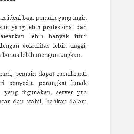
han ideal bagi pemain yang ingin
ot yang lebih profesional dan
nawarkan lebih banyak fitur
ngan volatilitas lebih tinggi,
an bonus lebih menguntungkan.
iland, pemain dapat menikmati
ari penyedia perangkat lunak
u yang digunakan, server pro
car dan stabil, bahkan dalam