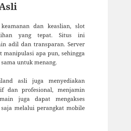
Asli
keamanan dan keaslian, slot
lihan yang tepat. Situs ini
n adil dan transparan. Server
t manipulasi apa pun, sehingga
g sama untuk menang.
ailand asli juga menyediakan
if dan profesional, menjamin
main juga dapat mengakses
saja melalui perangkat mobile