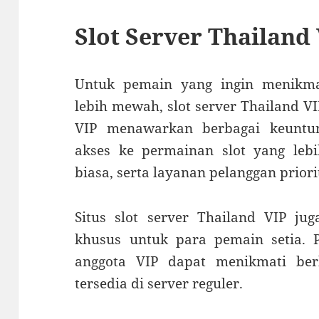
Slot Server Thailand
Untuk pemain yang ingin menikm
lebih mewah, slot server Thailand VI
VIP menawarkan berbagai keuntung
akses ke permainan slot yang lebi
biasa, serta layanan pelanggan priori
Situs slot server Thailand VIP ju
khusus untuk para pemain setia. P
anggota VIP dapat menikmati ber
tersedia di server reguler.