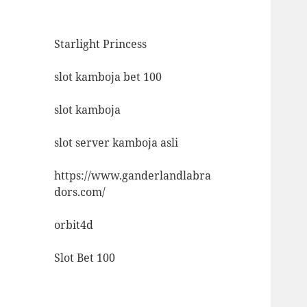
Starlight Princess
slot kamboja bet 100
slot kamboja
slot server kamboja asli
https://www.ganderlandlabra
dors.com/
orbit4d
Slot Bet 100