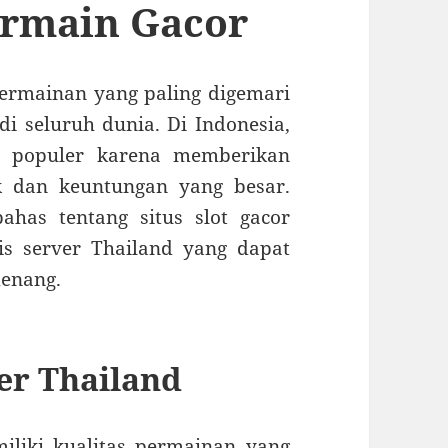
rmain Gacor
 permainan yang paling digemari
di seluruh dunia. Di Indonesia,
in populer karena memberikan
 dan keuntungan yang besar.
ahas tentang situs slot gacor
nis server Thailand yang dapat
enang.
ver Thailand
iliki kualitas permainan yang