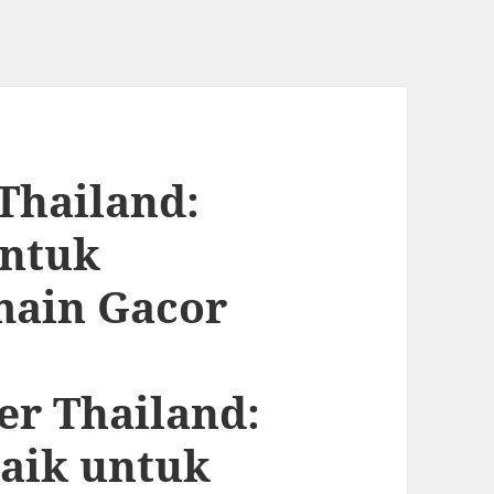
 Thailand:
untuk
main Gacor
ver Thailand:
baik untuk