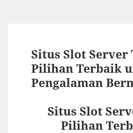
m
Situs Slot Server
Pilihan Terbaik 
Pengalaman Ber
Situs Slot Ser
Pilihan Ter