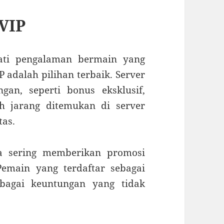
 VIP
ati pengalaman bermain yang
P adalah pilihan terbaik. Server
an, seperti bonus eksklusif,
h jarang ditemukan di server
tas.
ga sering memberikan promosi
emain yang terdaftar sebagai
bagai keuntungan yang tidak