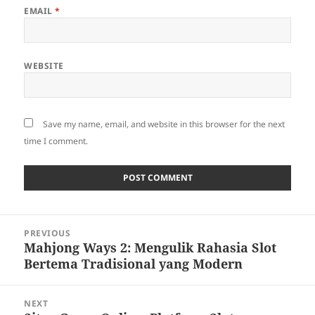
EMAIL
*
WEBSITE
Save my name, email, and website in this browser for the next
time I comment.
Post
PREVIOUS
navigation
Mahjong Ways 2: Mengulik Rahasia Slot
Previous
Bertema Tradisional yang Modern
post:
NEXT