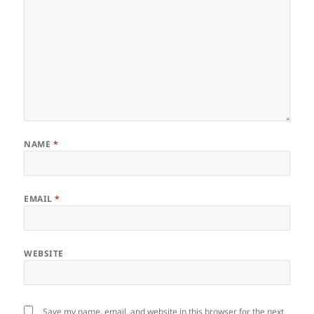
NAME
*
EMAIL
*
WEBSITE
Save my name, email, and website in this browser for the next