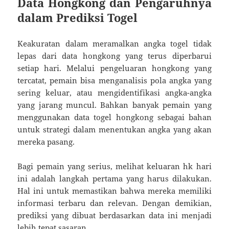
Data Hongkong dan Pengaruhnya
dalam Prediksi Togel
Keakuratan dalam meramalkan angka togel tidak
lepas dari data hongkong yang terus diperbarui
setiap hari. Melalui pengeluaran hongkong yang
tercatat, pemain bisa menganalisis pola angka yang
sering keluar, atau mengidentifikasi angka-angka
yang jarang muncul. Bahkan banyak pemain yang
menggunakan data togel hongkong sebagai bahan
untuk strategi dalam menentukan angka yang akan
mereka pasang.
Bagi pemain yang serius, melihat keluaran hk hari
ini adalah langkah pertama yang harus dilakukan.
Hal ini untuk memastikan bahwa mereka memiliki
informasi terbaru dan relevan. Dengan demikian,
prediksi yang dibuat berdasarkan data ini menjadi
lebih tepat sasaran.