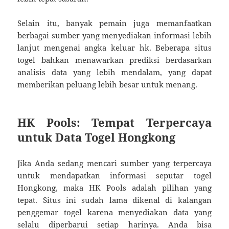
Selain itu, banyak pemain juga memanfaatkan
berbagai sumber yang menyediakan informasi lebih
lanjut mengenai angka keluar hk. Beberapa situs
togel bahkan menawarkan prediksi berdasarkan
analisis data yang lebih mendalam, yang dapat
memberikan peluang lebih besar untuk menang.
HK Pools: Tempat Terpercaya
untuk Data Togel Hongkong
Jika Anda sedang mencari sumber yang terpercaya
untuk mendapatkan informasi seputar togel
Hongkong, maka HK Pools adalah pilihan yang
tepat. Situs ini sudah lama dikenal di kalangan
penggemar togel karena menyediakan data yang
selalu diperbarui setiap harinya. Anda bisa