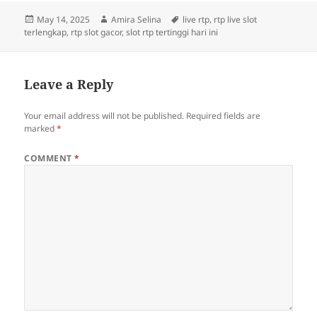
Posted
Author
Tags
May 14, 2025
Amira Selina
live rtp
,
rtp live slot
on
terlengkap
,
rtp slot gacor
,
slot rtp tertinggi hari ini
Leave a Reply
Your email address will not be published.
Required fields are
marked
*
COMMENT
*