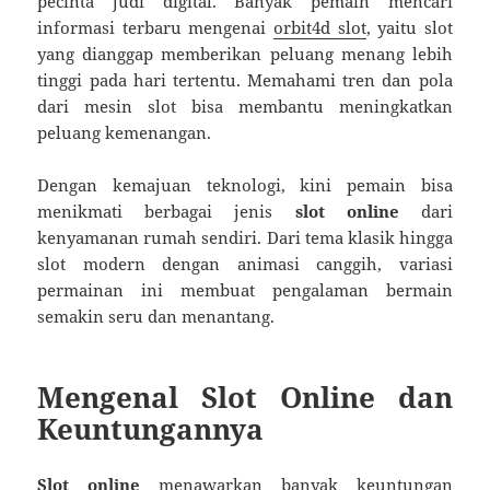
pecinta judi digital. Banyak pemain mencari
informasi terbaru mengenai
orbit4d slot
, yaitu slot
yang dianggap memberikan peluang menang lebih
tinggi pada hari tertentu. Memahami tren dan pola
dari mesin slot bisa membantu meningkatkan
peluang kemenangan.
Dengan kemajuan teknologi, kini pemain bisa
menikmati berbagai jenis
slot online
dari
kenyamanan rumah sendiri. Dari tema klasik hingga
slot modern dengan animasi canggih, variasi
permainan ini membuat pengalaman bermain
semakin seru dan menantang.
Mengenal Slot Online dan
Keuntungannya
Slot online
menawarkan banyak keuntungan