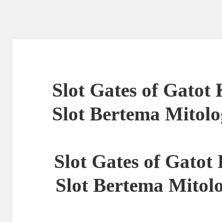
Slot Gates of Gatot
Slot Bertema Mitolo
Slot Gates of Gato
Slot Bertema Mitol