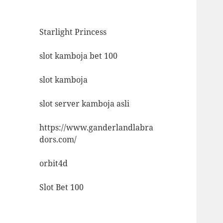
Starlight Princess
slot kamboja bet 100
slot kamboja
slot server kamboja asli
https://www.ganderlandlabra
dors.com/
orbit4d
Slot Bet 100