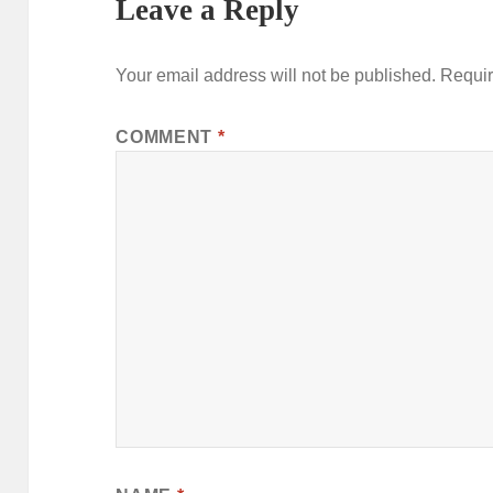
Leave a Reply
Your email address will not be published.
Requir
COMMENT
*