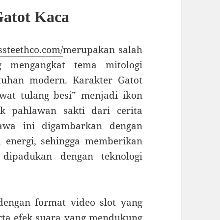
Gatot Kaca
ssteethco.com/​
merupakan salah
g mengangkat tema mitologi
tuhan modern. Karakter Gatot
wat tulang besi” menjadi ikon
k pahlawan sakti dari cerita
awa ini digambarkan dengan
h energi, sehingga memberikan
dipadukan dengan teknologi
dengan format video slot yang
erta efek suara yang mendukung