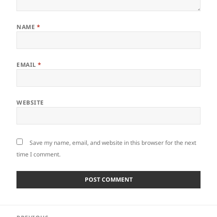
NAME
*
EMAIL
*
WEBSITE
Save my name, email, and website in this browser for the next
time I comment.
Post