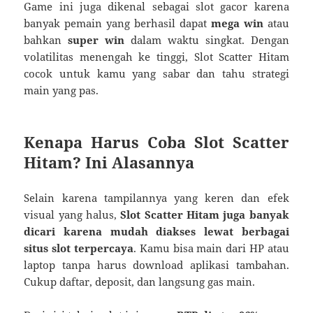
Game ini juga dikenal sebagai slot gacor karena
banyak pemain yang berhasil dapat
mega win
atau
bahkan
super win
dalam waktu singkat. Dengan
volatilitas menengah ke tinggi, Slot Scatter Hitam
cocok untuk kamu yang sabar dan tahu strategi
main yang pas.
Kenapa Harus Coba Slot Scatter
Hitam? Ini Alasannya
Selain karena tampilannya yang keren dan efek
visual yang halus,
Slot Scatter Hitam juga banyak
dicari karena mudah diakses lewat berbagai
situs slot terpercaya
. Kamu bisa main dari HP atau
laptop tanpa harus download aplikasi tambahan.
Cukup daftar, deposit, dan langsung gas main.