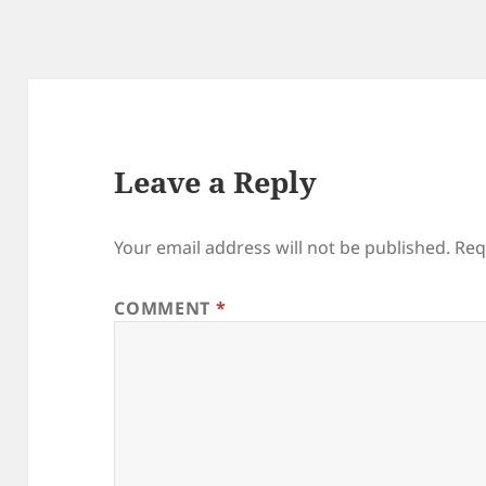
Leave a Reply
Your email address will not be published.
Req
COMMENT
*