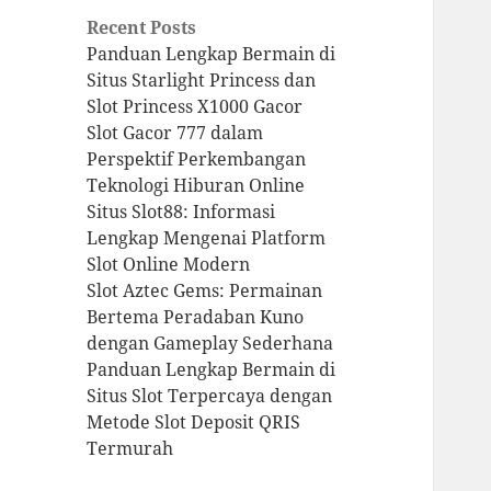
Recent Posts
Panduan Lengkap Bermain di
Situs Starlight Princess dan
Slot Princess X1000 Gacor
Slot Gacor 777 dalam
Perspektif Perkembangan
Teknologi Hiburan Online
Situs Slot88: Informasi
Lengkap Mengenai Platform
Slot Online Modern
Slot Aztec Gems: Permainan
Bertema Peradaban Kuno
dengan Gameplay Sederhana
Panduan Lengkap Bermain di
Situs Slot Terpercaya dengan
Metode Slot Deposit QRIS
Termurah