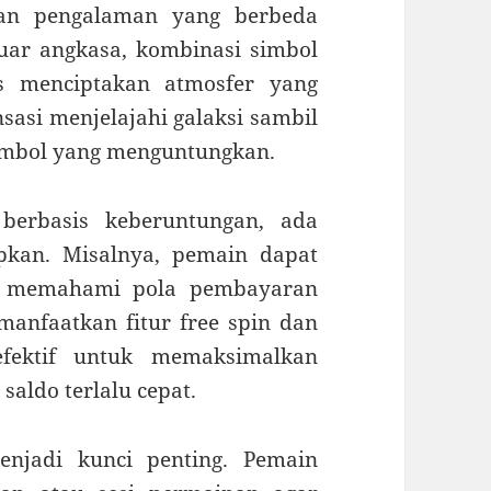
an pengalaman yang berbeda
luar angkasa, kombinasi simbol
us menciptakan atmosfer yang
sasi menjelajahi galaksi sambil
imbol yang menguntungkan.
berbasis keberuntungan, ada
apkan. Misalnya, pemain dapat
uk memahami pola pembayaran
anfaatkan fitur free spin dan
efektif untuk memaksimalkan
aldo terlalu cepat.
enjadi kunci penting. Pemain