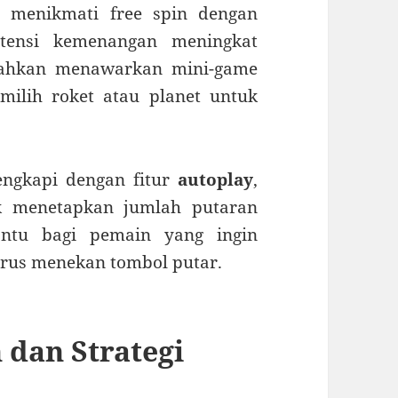
 menikmati free spin dengan
otensi kemenangan meningkat
 bahkan menawarkan mini-game
milih roket atau planet untuk
lengkapi dengan fitur
autoplay
,
 menetapkan jumlah putaran
antu bagi pemain yang ingin
rus menekan tombol putar.
dan Strategi