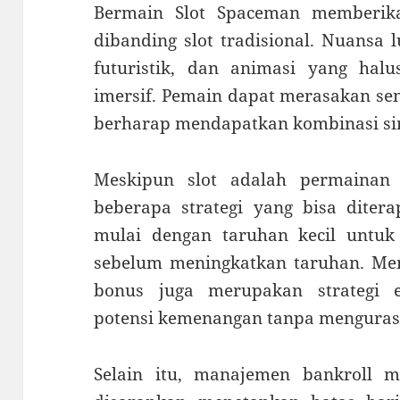
Bermain Slot Spaceman memberik
dibanding slot tradisional. Nuansa 
futuristik, dan animasi yang hal
imersif. Pemain dapat merasakan sen
berharap mendapatkan kombinasi s
Meskipun slot adalah permainan 
beberapa strategi yang bisa diter
mulai dengan taruhan kecil unt
sebelum meningkatkan taruhan. Mem
bonus juga merupakan strategi 
potensi kemenangan tanpa menguras s
Selain itu, manajemen bankroll m