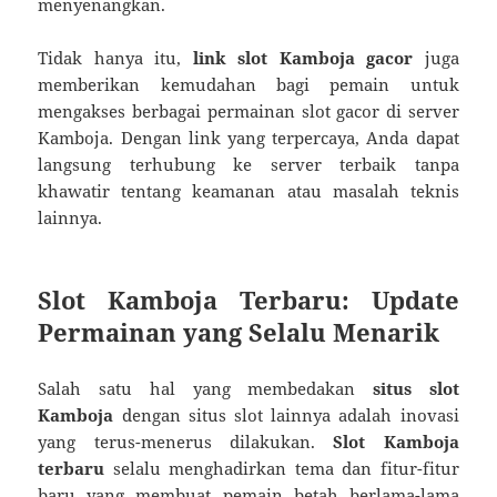
menyenangkan.
Tidak hanya itu,
link slot Kamboja gacor
juga
memberikan kemudahan bagi pemain untuk
mengakses berbagai permainan slot gacor di server
Kamboja. Dengan link yang terpercaya, Anda dapat
langsung terhubung ke server terbaik tanpa
khawatir tentang keamanan atau masalah teknis
lainnya.
Slot Kamboja Terbaru: Update
Permainan yang Selalu Menarik
Salah satu hal yang membedakan
situs slot
Kamboja
dengan situs slot lainnya adalah inovasi
yang terus-menerus dilakukan.
Slot Kamboja
terbaru
selalu menghadirkan tema dan fitur-fitur
baru yang membuat pemain betah berlama-lama