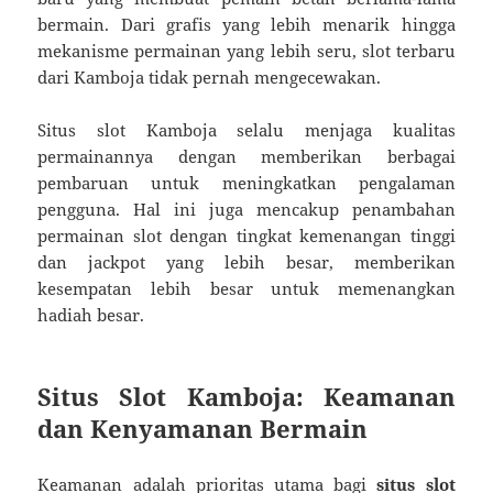
bermain. Dari grafis yang lebih menarik hingga
mekanisme permainan yang lebih seru, slot terbaru
dari Kamboja tidak pernah mengecewakan.
Situs slot Kamboja selalu menjaga kualitas
permainannya dengan memberikan berbagai
pembaruan untuk meningkatkan pengalaman
pengguna. Hal ini juga mencakup penambahan
permainan slot dengan tingkat kemenangan tinggi
dan jackpot yang lebih besar, memberikan
kesempatan lebih besar untuk memenangkan
hadiah besar.
Situs Slot Kamboja: Keamanan
dan Kenyamanan Bermain
Keamanan adalah prioritas utama bagi
situs slot