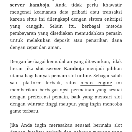
server kamboja
. Anda tidak perlu khawatir
mengenai keamanan data pribadi atau transaksi
karena situs ini dilengkapi dengan sistem enkripsi
yang canggih. Selain itu, berbagai metode
pembayaran yang disediakan memudahkan pemain
untuk melakukan deposit atau penarikan dana
dengan cepat dan aman.
Dengan berbagai kemudahan yang ditawarkan, tidak
heran jika
slot server Kamboja
menjadi pilihan
utama bagi banyak pemain slot online. Sebagai salah
satu platform terbaik, situs
nexus engine
ini
memberikan berbagai opsi permainan yang sesuai
dengan preferensi pemain, baik yang mencari slot
dengan winrate tinggi maupun yang ingin mencoba
game terbaru.
Jika Anda ingin merasakan sensasi bermain slot