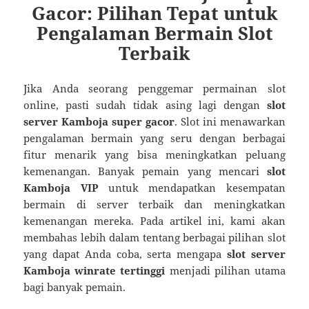
Gacor: Pilihan Tepat untuk
Pengalaman Bermain Slot
Terbaik
Jika Anda seorang penggemar permainan slot
online, pasti sudah tidak asing lagi dengan
slot
server Kamboja super gacor
. Slot ini menawarkan
pengalaman bermain yang seru dengan berbagai
fitur menarik yang bisa meningkatkan peluang
kemenangan. Banyak pemain yang mencari
slot
Kamboja VIP
untuk mendapatkan kesempatan
bermain di server terbaik dan meningkatkan
kemenangan mereka. Pada artikel ini, kami akan
membahas lebih dalam tentang berbagai pilihan slot
yang dapat Anda coba, serta mengapa
slot server
Kamboja winrate tertinggi
menjadi pilihan utama
bagi banyak pemain.