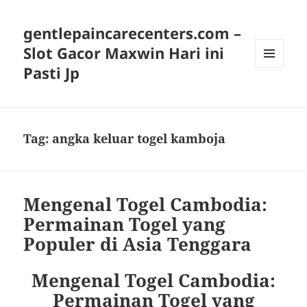
gentlepaincarecenters.com –
Slot Gacor Maxwin Hari ini
Pasti Jp
MENU
AND
WIDGETS
Tag:
angka keluar togel kamboja
Mengenal Togel Cambodia:
Permainan Togel yang
Populer di Asia Tenggara
Mengenal Togel Cambodia:
Permainan Togel yang