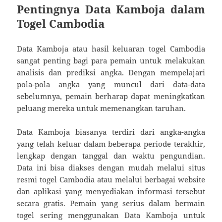
Pentingnya Data Kamboja dalam
Togel Cambodia
Data Kamboja atau hasil keluaran togel Cambodia
sangat penting bagi para pemain untuk melakukan
analisis dan prediksi angka. Dengan mempelajari
pola-pola angka yang muncul dari data-data
sebelumnya, pemain berharap dapat meningkatkan
peluang mereka untuk memenangkan taruhan.
Data Kamboja biasanya terdiri dari angka-angka
yang telah keluar dalam beberapa periode terakhir,
lengkap dengan tanggal dan waktu pengundian.
Data ini bisa diakses dengan mudah melalui situs
resmi togel Cambodia atau melalui berbagai website
dan aplikasi yang menyediakan informasi tersebut
secara gratis. Pemain yang serius dalam bermain
togel sering menggunakan Data Kamboja untuk