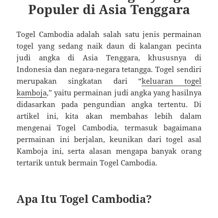
Populer di Asia Tenggara
Togel Cambodia adalah salah satu jenis permainan
togel yang sedang naik daun di kalangan pecinta
judi angka di Asia Tenggara, khususnya di
Indonesia dan negara-negara tetangga. Togel sendiri
merupakan singkatan dari “
keluaran togel
kamboja
,” yaitu permainan judi angka yang hasilnya
didasarkan pada pengundian angka tertentu. Di
artikel ini, kita akan membahas lebih dalam
mengenai Togel Cambodia, termasuk bagaimana
permainan ini berjalan, keunikan dari togel asal
Kamboja ini, serta alasan mengapa banyak orang
tertarik untuk bermain Togel Cambodia.
Apa Itu Togel Cambodia?