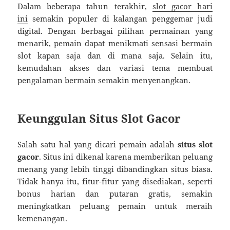
Dalam beberapa tahun terakhir,
slot gacor hari
ini
semakin populer di kalangan penggemar judi
digital. Dengan berbagai pilihan permainan yang
menarik, pemain dapat menikmati sensasi bermain
slot kapan saja dan di mana saja. Selain itu,
kemudahan akses dan variasi tema membuat
pengalaman bermain semakin menyenangkan.
Keunggulan Situs Slot Gacor
Salah satu hal yang dicari pemain adalah
situs slot
gacor
. Situs ini dikenal karena memberikan peluang
menang yang lebih tinggi dibandingkan situs biasa.
Tidak hanya itu, fitur-fitur yang disediakan, seperti
bonus harian dan putaran gratis, semakin
meningkatkan peluang pemain untuk meraih
kemenangan.