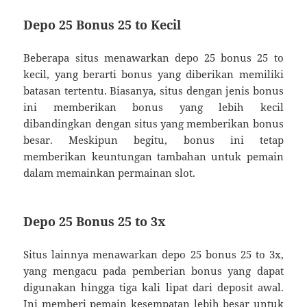
Depo 25 Bonus 25 to Kecil
Beberapa situs menawarkan depo 25 bonus 25 to
kecil, yang berarti bonus yang diberikan memiliki
batasan tertentu. Biasanya, situs dengan jenis bonus
ini memberikan bonus yang lebih kecil
dibandingkan dengan situs yang memberikan bonus
besar. Meskipun begitu, bonus ini tetap
memberikan keuntungan tambahan untuk pemain
dalam memainkan permainan slot.
Depo 25 Bonus 25 to 3x
Situs lainnya menawarkan depo 25 bonus 25 to 3x,
yang mengacu pada pemberian bonus yang dapat
digunakan hingga tiga kali lipat dari deposit awal.
Ini memberi pemain kesempatan lebih besar untuk