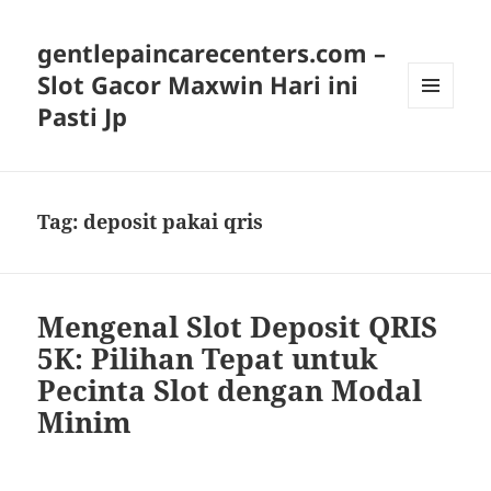
gentlepaincarecenters.com –
Slot Gacor Maxwin Hari ini
Pasti Jp
MENU
AND
WIDGETS
Tag:
deposit pakai qris
Mengenal Slot Deposit QRIS
5K: Pilihan Tepat untuk
Pecinta Slot dengan Modal
Minim