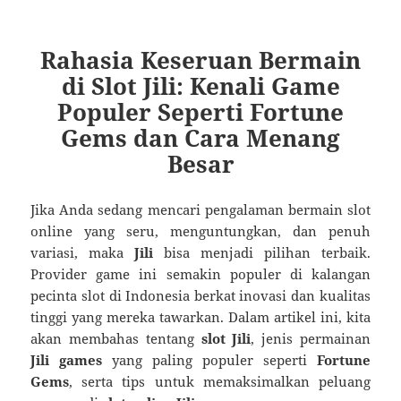
Rahasia Keseruan Bermain
di Slot Jili: Kenali Game
Populer Seperti Fortune
Gems dan Cara Menang
Besar
Jika Anda sedang mencari pengalaman bermain slot
online yang seru, menguntungkan, dan penuh
variasi, maka
Jili
bisa menjadi pilihan terbaik.
Provider game ini semakin populer di kalangan
pecinta slot di Indonesia berkat inovasi dan kualitas
tinggi yang mereka tawarkan. Dalam artikel ini, kita
akan membahas tentang
slot Jili
, jenis permainan
Jili games
yang paling populer seperti
Fortune
Gems
, serta tips untuk memaksimalkan peluang