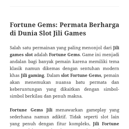
Fortune Gems: Permata Berharga
di Dunia Slot Jili Games
Salah satu permainan yang paling menonjol dari
Jili
games slot
adalah
Fortune Gems
. Game ini menjadi
andalan bagi banyak pemain karena memiliki tema
klasik namun dikemas dengan sentuhan modern
khas
Jili gaming
. Dalam
slot Fortune Gems
, pemain
akan menemukan nuansa batu permata dan
keberuntungan yang dikaitkan dengan simbol-
simbol berkilau dan penuh makna.
Fortune Gems Jili
menawarkan gameplay yang
sederhana namun adiktif. Tidak seperti slot lain
yang penuh dengan fitur kompleks,
Jili Fortune