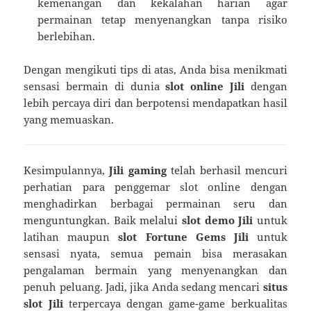
kemenangan dan kekalahan harian agar
permainan tetap menyenangkan tanpa risiko
berlebihan.
Dengan mengikuti tips di atas, Anda bisa menikmati
sensasi bermain di dunia
slot online Jili
dengan
lebih percaya diri dan berpotensi mendapatkan hasil
yang memuaskan.
Kesimpulannya,
Jili gaming
telah berhasil mencuri
perhatian para penggemar slot online dengan
menghadirkan berbagai permainan seru dan
menguntungkan. Baik melalui
slot demo Jili
untuk
latihan maupun
slot Fortune Gems Jili
untuk
sensasi nyata, semua pemain bisa merasakan
pengalaman bermain yang menyenangkan dan
penuh peluang. Jadi, jika Anda sedang mencari
situs
slot Jili
terpercaya dengan game-game berkualitas