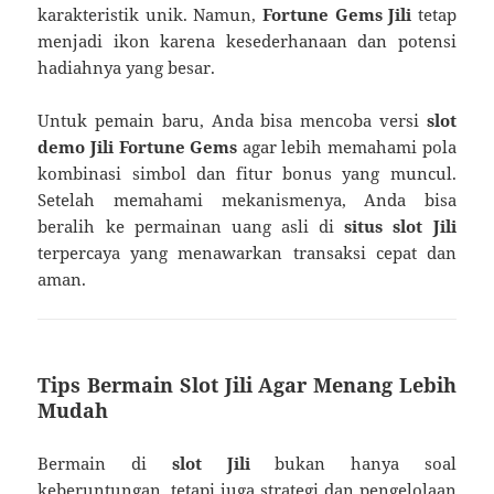
karakteristik unik. Namun,
Fortune Gems Jili
tetap
menjadi ikon karena kesederhanaan dan potensi
hadiahnya yang besar.
Untuk pemain baru, Anda bisa mencoba versi
slot
demo Jili Fortune Gems
agar lebih memahami pola
kombinasi simbol dan fitur bonus yang muncul.
Setelah memahami mekanismenya, Anda bisa
beralih ke permainan uang asli di
situs slot Jili
terpercaya yang menawarkan transaksi cepat dan
aman.
Tips Bermain Slot Jili Agar Menang Lebih
Mudah
Bermain di
slot Jili
bukan hanya soal
keberuntungan, tetapi juga strategi dan pengelolaan