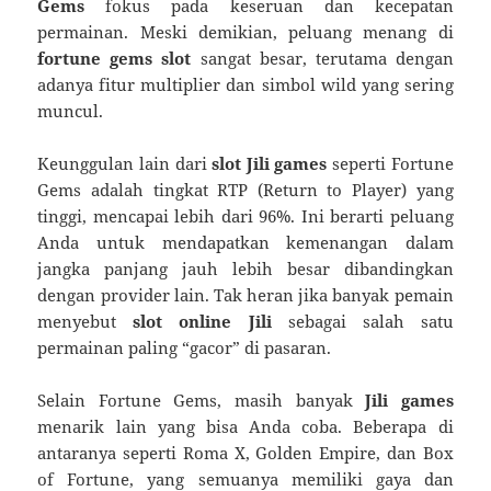
Gems
fokus pada keseruan dan kecepatan
permainan. Meski demikian, peluang menang di
fortune gems slot
sangat besar, terutama dengan
adanya fitur multiplier dan simbol wild yang sering
muncul.
Keunggulan lain dari
slot Jili games
seperti Fortune
Gems adalah tingkat RTP (Return to Player) yang
tinggi, mencapai lebih dari 96%. Ini berarti peluang
Anda untuk mendapatkan kemenangan dalam
jangka panjang jauh lebih besar dibandingkan
dengan provider lain. Tak heran jika banyak pemain
menyebut
slot online Jili
sebagai salah satu
permainan paling “gacor” di pasaran.
Selain Fortune Gems, masih banyak
Jili games
menarik lain yang bisa Anda coba. Beberapa di
antaranya seperti Roma X, Golden Empire, dan Box
of Fortune, yang semuanya memiliki gaya dan