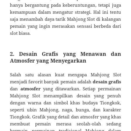
hanya bergantung pada keberuntungan, tetapi juga
kemampuan dalam mengatur strategi. Hal ini tentu
saja menambah daya tarik Mahjong Slot di kalangan
pemain yang ingin merasakan sensasi berbeda dari
slot biasa.
2. Desain Grafis yang Menawan dan
Atmosfer yang Menyegarkan
Salah satu alasan kuat mengapa Mahjong Slot
menjadi favorit banyak pemain adalah
desain grafis
dan
atmosfer
yang ditawarkan. Setiap permainan
Mahjong Slot menampilkan desain yang penuh
dengan warna dan simbol khas budaya Tiongkok,
seperti ubin Mahjong, naga, bunga, dan karakter
Tiongkok. Grafik yang detail dan atmosfer yang khas
membuat pemain merasa seolah-olah sedang
bermain permainan tradisional Mahjong dalam