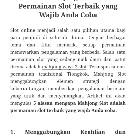
Permainan Slot Terbaik yang
Wajib Anda Coba
Slot online menjadi salah satu pilihan utama bagi
para penjudi di seluruh dunia. Dengan berbagai
tema dan fitur menarik, setiap permainan
menawarkan pengalaman yang berbeda. Salah satu
permainan slot yang sedang naik daun dan patut
dicoba adalah
mahjong ways 2 slot
. Terinspirasi dari
permainan tradisional Tiongkok, Mahjong Slot
menggabungkan elemen strategi dengan
keberuntungan, memberikan pengalaman bermain
yang unik dan menyenangkan. Artikel ini akan
mengulas
5 alasan mengapa Mahjong Slot adalah
permainan slot terbaik yang wajib Anda coba
.
1. Menggabungkan Keahlian dan