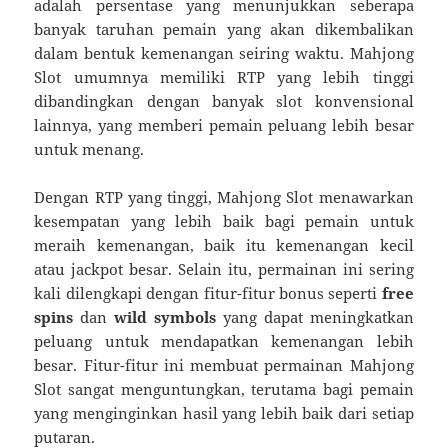
adalah persentase yang menunjukkan seberapa
banyak taruhan pemain yang akan dikembalikan
dalam bentuk kemenangan seiring waktu. Mahjong
Slot umumnya memiliki RTP yang lebih tinggi
dibandingkan dengan banyak slot konvensional
lainnya, yang memberi pemain peluang lebih besar
untuk menang.
Dengan RTP yang tinggi, Mahjong Slot menawarkan
kesempatan yang lebih baik bagi pemain untuk
meraih kemenangan, baik itu kemenangan kecil
atau jackpot besar. Selain itu, permainan ini sering
kali dilengkapi dengan fitur-fitur bonus seperti
free
spins
dan
wild symbols
yang dapat meningkatkan
peluang untuk mendapatkan kemenangan lebih
besar. Fitur-fitur ini membuat permainan Mahjong
Slot sangat menguntungkan, terutama bagi pemain
yang menginginkan hasil yang lebih baik dari setiap
putaran.