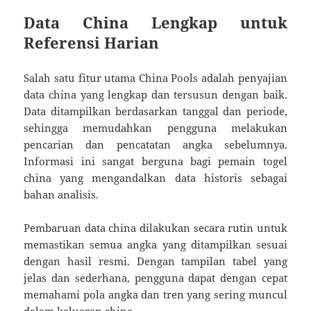
Data China Lengkap untuk
Referensi Harian
Salah satu fitur utama China Pools adalah penyajian
data china yang lengkap dan tersusun dengan baik.
Data ditampilkan berdasarkan tanggal dan periode,
sehingga memudahkan pengguna melakukan
pencarian dan pencatatan angka sebelumnya.
Informasi ini sangat berguna bagi pemain togel
china yang mengandalkan data historis sebagai
bahan analisis.
Pembaruan data china dilakukan secara rutin untuk
memastikan semua angka yang ditampilkan sesuai
dengan hasil resmi. Dengan tampilan tabel yang
jelas dan sederhana, pengguna dapat dengan cepat
memahami pola angka dan tren yang sering muncul