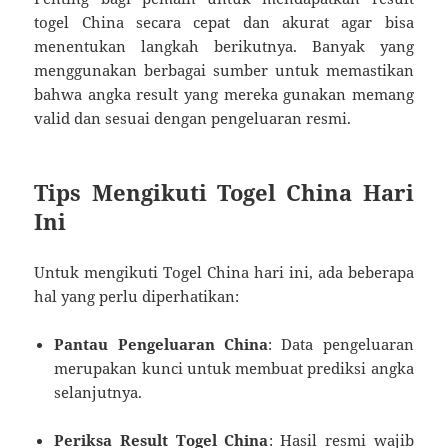
togel China secara cepat dan akurat agar bisa
menentukan langkah berikutnya. Banyak yang
menggunakan berbagai sumber untuk memastikan
bahwa angka result yang mereka gunakan memang
valid dan sesuai dengan pengeluaran resmi.
Tips Mengikuti Togel China Hari
Ini
Untuk mengikuti Togel China hari ini, ada beberapa
hal yang perlu diperhatikan:
Pantau Pengeluaran China
: Data pengeluaran
merupakan kunci untuk membuat prediksi angka
selanjutnya.
Periksa Result Togel China
: Hasil resmi wajib