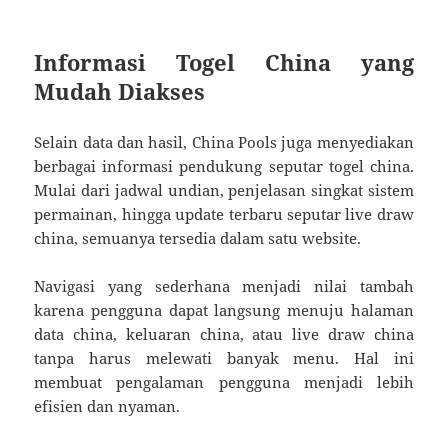
Informasi Togel China yang
Mudah Diakses
Selain data dan hasil, China Pools juga menyediakan
berbagai informasi pendukung seputar togel china.
Mulai dari jadwal undian, penjelasan singkat sistem
permainan, hingga update terbaru seputar live draw
china, semuanya tersedia dalam satu website.
Navigasi yang sederhana menjadi nilai tambah
karena pengguna dapat langsung menuju halaman
data china, keluaran china, atau live draw china
tanpa harus melewati banyak menu. Hal ini
membuat pengalaman pengguna menjadi lebih
efisien dan nyaman.