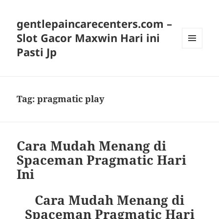
gentlepaincarecenters.com –
Slot Gacor Maxwin Hari ini
Pasti Jp
MENU
AND
WIDGETS
Tag:
pragmatic play
Cara Mudah Menang di
Spaceman Pragmatic Hari
Ini
Cara Mudah Menang di
Spaceman Pragmatic Hari