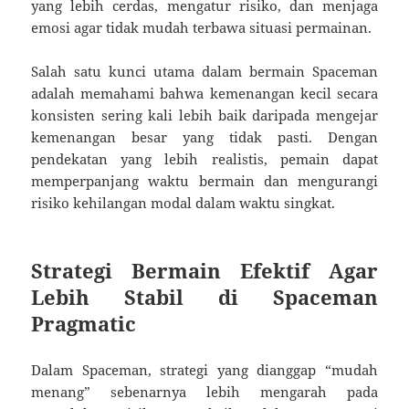
yang lebih cerdas, mengatur risiko, dan menjaga
emosi agar tidak mudah terbawa situasi permainan.
Salah satu kunci utama dalam bermain Spaceman
adalah memahami bahwa kemenangan kecil secara
konsisten sering kali lebih baik daripada mengejar
kemenangan besar yang tidak pasti. Dengan
pendekatan yang lebih realistis, pemain dapat
memperpanjang waktu bermain dan mengurangi
risiko kehilangan modal dalam waktu singkat.
Strategi Bermain Efektif Agar
Lebih Stabil di Spaceman
Pragmatic
Dalam
Spaceman
, strategi yang dianggap “mudah
menang” sebenarnya lebih mengarah pada