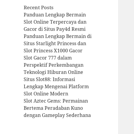
Recent Posts
Panduan Lengkap Bermain
Slot Online Terpercaya dan
Gacor di Situs Pay4d Resmi
Panduan Lengkap Bermain di
Situs Starlight Princess dan
Slot Princess X1000 Gacor
Slot Gacor 777 dalam
Perspektif Perkembangan
Teknologi Hiburan Online
Situs Slot88: Informasi
Lengkap Mengenai Platform
Slot Online Modern
Slot Aztec Gems: Permainan
Bertema Peradaban Kuno
dengan Gameplay Sederhana