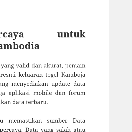
rcaya untuk
Cambodia
ang valid dan akurat, pemain
 resmi keluaran togel Kamboja
yang menyediakan update data
juga aplikasi mobile dan forum
kan data terbaru.
alu memastikan sumber Data
ercaya. Data yang salah atau