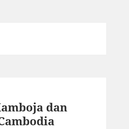
Kamboja dan
 Cambodia