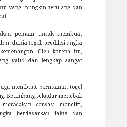
entu yang mungkin terulang dan
ul.
nkan pemain untuk membuat
alam dunia togel, prediksi angka
kemenangan. Oleh karena itu,
ang valid dan lengkap sangat
juga membuat permainan togel
ng. Ketimbang sekadar menebak
merasakan sensasi meneliti,
angka berdasarkan fakta dan