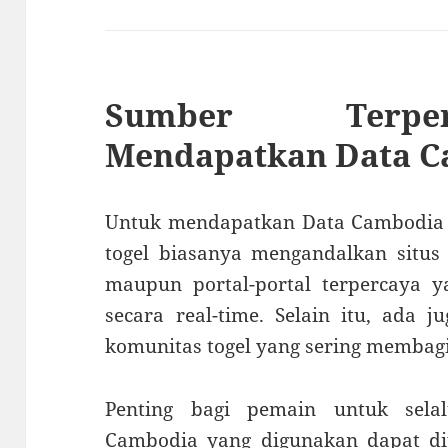
Sumber Terpe
Mendapatkan Data 
Untuk mendapatkan Data Cambodia y
togel biasanya mengandalkan situs
maupun portal-portal terpercaya 
secara real-time. Selain itu, ada 
komunitas togel yang sering membagi
Penting bagi pemain untuk sel
Cambodia yang digunakan dapat dip