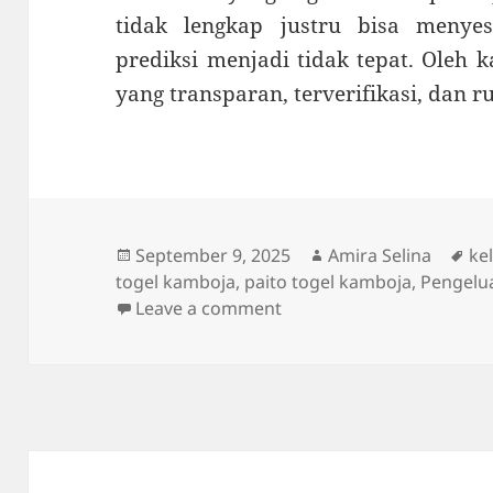
tidak lengkap justru bisa menye
prediksi menjadi tidak tepat. Oleh k
yang transparan, terverifikasi, dan r
Posted
Author
Ta
September 9, 2025
Amira Selina
ke
on
togel kamboja
,
paito togel kamboja
,
Pengelu
on Mengenal Togel Kamb
Leave a comment