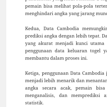
pemain bisa melihat pola-pola tert
menghindari angka yang jarang munc
Kedua, Data Cambodia memungki
prediksi angka dengan lebih tepat. D
yang akurat menjadi kunci utama 
penggunaan data keluaran togel y
membantu dalam proses ini.
Ketiga, penggunaan Data Cambodia 
menjadi lebih menarik dan menanta
angka secara acak, pemain bisa 
menganalisis, dan memprediksi 
statistik.