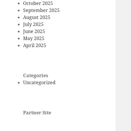
October 2025
September 2025
August 2025
July 2025
June 2025
May 2025
April 2025
Categories
Uncategorized
Partner Site