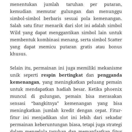
menentukan jumlah taruhan per putaran,
kemudian memutar gulungan dan menunggu
simbol-simbol berbaris sesuai pola kemenangan.
Salah satu fitur menarik dari slot ini adalah simbol
Wild yang dapat menggantikan simbol lain untuk
membentuk kombinasi menang, serta simbol Scatter
yang dapat memicu putaran gratis atau bonus
khusus.
Selain itu, permainan ini juga memiliki mekanisme
unik seperti
respin bertingkat
dan
pengganda
kemenangan
, yang meningkatkan peluang pemain
untuk mendapatkan hadiah besar. Ketika phoenix
muncul di gulungan, pemain bisa merasakan
sensasi “bangkitnya” kemenangan yang bisa
meningkatkan jumlah kredit dengan cepat. Fitur-
fitur ini menjadikan slot ini lebih dari sekadar
permainan keberuntungan biasa, tetapi juga strategi
dalam mengelola taruhan dan memanfaatkan fitur