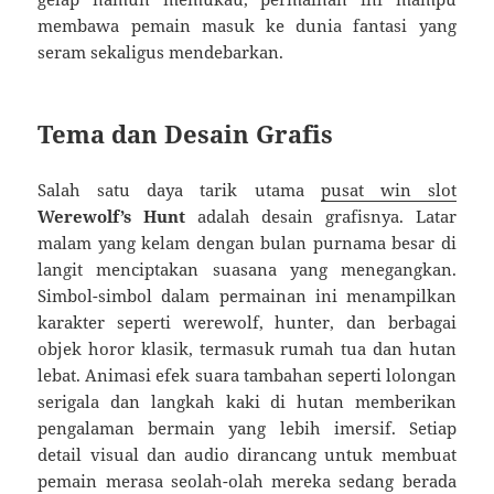
membawa pemain masuk ke dunia fantasi yang
seram sekaligus mendebarkan.
Tema dan Desain Grafis
Salah satu daya tarik utama
pusat win slot
Werewolf’s Hunt
adalah desain grafisnya. Latar
malam yang kelam dengan bulan purnama besar di
langit menciptakan suasana yang menegangkan.
Simbol-simbol dalam permainan ini menampilkan
karakter seperti werewolf, hunter, dan berbagai
objek horor klasik, termasuk rumah tua dan hutan
lebat. Animasi efek suara tambahan seperti lolongan
serigala dan langkah kaki di hutan memberikan
pengalaman bermain yang lebih imersif. Setiap
detail visual dan audio dirancang untuk membuat
pemain merasa seolah-olah mereka sedang berada