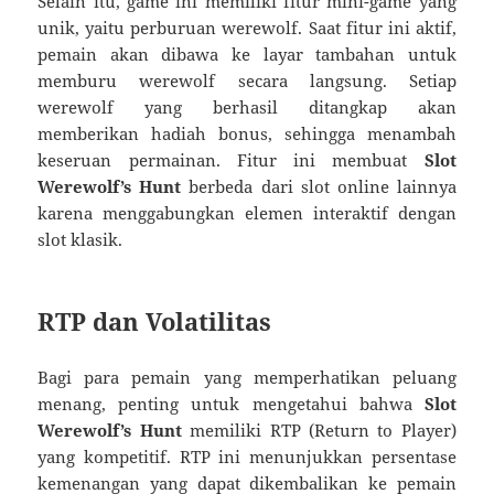
Selain itu, game ini memiliki fitur mini-game yang
unik, yaitu perburuan werewolf. Saat fitur ini aktif,
pemain akan dibawa ke layar tambahan untuk
memburu werewolf secara langsung. Setiap
werewolf yang berhasil ditangkap akan
memberikan hadiah bonus, sehingga menambah
keseruan permainan. Fitur ini membuat
Slot
Werewolf’s Hunt
berbeda dari slot online lainnya
karena menggabungkan elemen interaktif dengan
slot klasik.
RTP dan Volatilitas
Bagi para pemain yang memperhatikan peluang
menang, penting untuk mengetahui bahwa
Slot
Werewolf’s Hunt
memiliki RTP (Return to Player)
yang kompetitif. RTP ini menunjukkan persentase
kemenangan yang dapat dikembalikan ke pemain