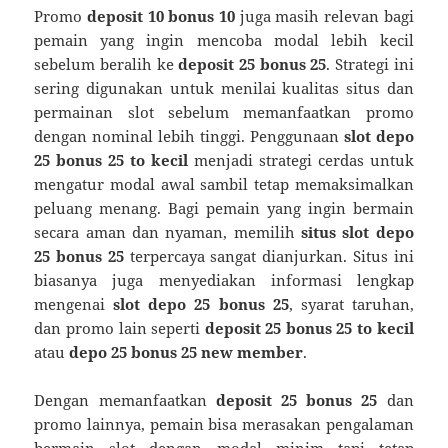
Promo
deposit 10 bonus 10
juga masih relevan bagi
pemain yang ingin mencoba modal lebih kecil
sebelum beralih ke
deposit 25 bonus 25
. Strategi ini
sering digunakan untuk menilai kualitas situs dan
permainan slot sebelum memanfaatkan promo
dengan nominal lebih tinggi. Penggunaan
slot depo
25 bonus 25 to kecil
menjadi strategi cerdas untuk
mengatur modal awal sambil tetap memaksimalkan
peluang menang. Bagi pemain yang ingin bermain
secara aman dan nyaman, memilih
situs slot depo
25 bonus 25
terpercaya sangat dianjurkan. Situs ini
biasanya juga menyediakan informasi lengkap
mengenai
slot depo 25 bonus 25
, syarat taruhan,
dan promo lain seperti
deposit 25 bonus 25 to kecil
atau
depo 25 bonus 25 new member
.
Dengan memanfaatkan
deposit 25 bonus 25
dan
promo lainnya, pemain bisa merasakan pengalaman