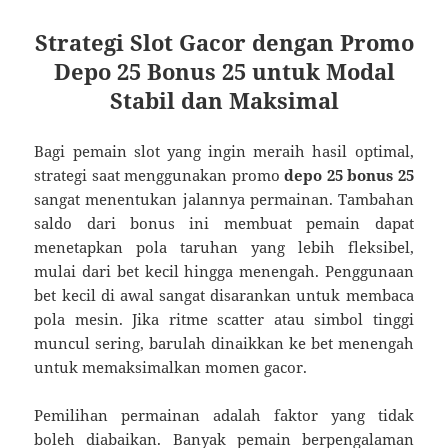
Strategi Slot Gacor dengan Promo
Depo 25 Bonus 25 untuk Modal
Stabil dan Maksimal
Bagi pemain slot yang ingin meraih hasil optimal,
strategi saat menggunakan promo
depo 25 bonus 25
sangat menentukan jalannya permainan. Tambahan
saldo dari bonus ini membuat pemain dapat
menetapkan pola taruhan yang lebih fleksibel,
mulai dari bet kecil hingga menengah. Penggunaan
bet kecil di awal sangat disarankan untuk membaca
pola mesin. Jika ritme scatter atau simbol tinggi
muncul sering, barulah dinaikkan ke bet menengah
untuk memaksimalkan momen gacor.
Pemilihan permainan adalah faktor yang tidak
boleh diabaikan. Banyak pemain berpengalaman