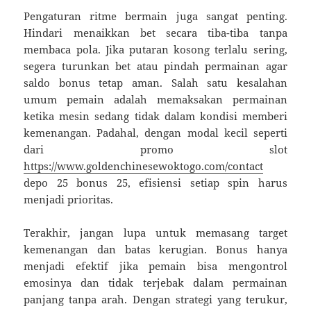
Pengaturan ritme bermain juga sangat penting.
Hindari menaikkan bet secara tiba-tiba tanpa
membaca pola. Jika putaran kosong terlalu sering,
segera turunkan bet atau pindah permainan agar
saldo bonus tetap aman. Salah satu kesalahan
umum pemain adalah memaksakan permainan
ketika mesin sedang tidak dalam kondisi memberi
kemenangan. Padahal, dengan modal kecil seperti
dari promo slot
https://www.goldenchinesewoktogo.com/contact
depo 25 bonus 25, efisiensi setiap spin harus
menjadi prioritas.
Terakhir, jangan lupa untuk memasang target
kemenangan dan batas kerugian. Bonus hanya
menjadi efektif jika pemain bisa mengontrol
emosinya dan tidak terjebak dalam permainan
panjang tanpa arah. Dengan strategi yang terukur,