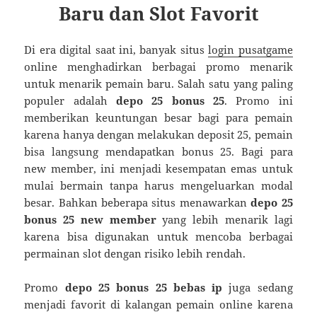
Baru dan Slot Favorit
Di era digital saat ini, banyak situs
login pusatgame
online menghadirkan berbagai promo menarik
untuk menarik pemain baru. Salah satu yang paling
populer adalah
depo 25 bonus 25
. Promo ini
memberikan keuntungan besar bagi para pemain
karena hanya dengan melakukan deposit 25, pemain
bisa langsung mendapatkan bonus 25. Bagi para
new member, ini menjadi kesempatan emas untuk
mulai bermain tanpa harus mengeluarkan modal
besar. Bahkan beberapa situs menawarkan
depo 25
bonus 25 new member
yang lebih menarik lagi
karena bisa digunakan untuk mencoba berbagai
permainan slot dengan risiko lebih rendah.
Promo
depo 25 bonus 25 bebas ip
juga sedang
menjadi favorit di kalangan pemain online karena