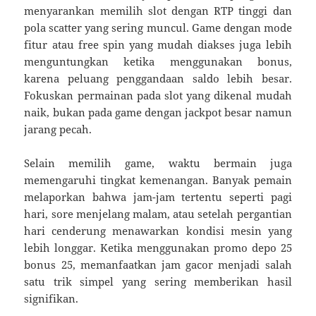
menyarankan memilih slot dengan RTP tinggi dan
pola scatter yang sering muncul. Game dengan mode
fitur atau free spin yang mudah diakses juga lebih
menguntungkan ketika menggunakan bonus,
karena peluang penggandaan saldo lebih besar.
Fokuskan permainan pada slot yang dikenal mudah
naik, bukan pada game dengan jackpot besar namun
jarang pecah.
Selain memilih game, waktu bermain juga
memengaruhi tingkat kemenangan. Banyak pemain
melaporkan bahwa jam-jam tertentu seperti pagi
hari, sore menjelang malam, atau setelah pergantian
hari cenderung menawarkan kondisi mesin yang
lebih longgar. Ketika menggunakan promo depo 25
bonus 25, memanfaatkan jam gacor menjadi salah
satu trik simpel yang sering memberikan hasil
signifikan.