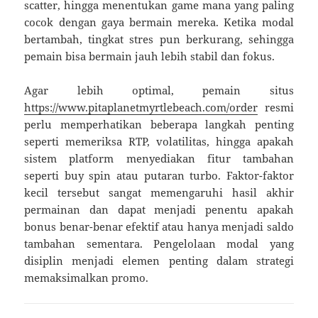
scatter, hingga menentukan game mana yang paling
cocok dengan gaya bermain mereka. Ketika modal
bertambah, tingkat stres pun berkurang, sehingga
pemain bisa bermain jauh lebih stabil dan fokus.
Agar lebih optimal, pemain situs
https://www.pitaplanetmyrtlebeach.com/order
resmi
perlu memperhatikan beberapa langkah penting
seperti memeriksa RTP, volatilitas, hingga apakah
sistem platform menyediakan fitur tambahan
seperti buy spin atau putaran turbo. Faktor-faktor
kecil tersebut sangat memengaruhi hasil akhir
permainan dan dapat menjadi penentu apakah
bonus benar-benar efektif atau hanya menjadi saldo
tambahan sementara. Pengelolaan modal yang
disiplin menjadi elemen penting dalam strategi
memaksimalkan promo.