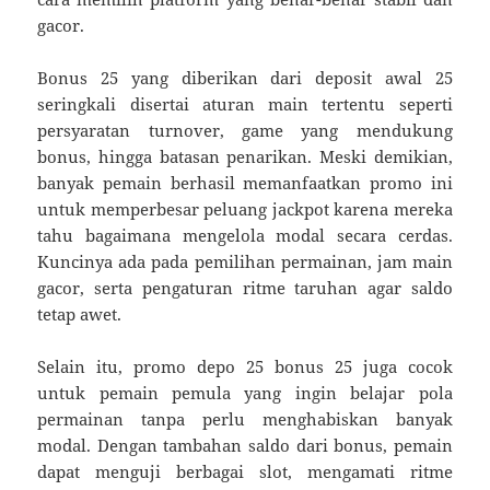
gacor.
Bonus 25 yang diberikan dari deposit awal 25
seringkali disertai aturan main tertentu seperti
persyaratan turnover, game yang mendukung
bonus, hingga batasan penarikan. Meski demikian,
banyak pemain berhasil memanfaatkan promo ini
untuk memperbesar peluang jackpot karena mereka
tahu bagaimana mengelola modal secara cerdas.
Kuncinya ada pada pemilihan permainan, jam main
gacor, serta pengaturan ritme taruhan agar saldo
tetap awet.
Selain itu, promo depo 25 bonus 25 juga cocok
untuk pemain pemula yang ingin belajar pola
permainan tanpa perlu menghabiskan banyak
modal. Dengan tambahan saldo dari bonus, pemain
dapat menguji berbagai slot, mengamati ritme