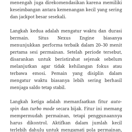
menengah juga direkomendasikan karena memiliki
keseimbangan antara kemenangan kecil yang sering
dan jackpot besar sesekali.
Langkah kedua adalah mengatur waktu dan durasi
bermain. Situs Nexus Engine biasanya
menunjukkan performa terbaik dalam 20–30 menit
pertama sesi permainan. Setelah periode tersebut,
disarankan untuk beristirahat sejenak sebelum
melanjutkan agar tidak kehilangan fokus atau
terbawa emosi. Pemain yang disiplin dalam
mengatur waktu biasanya lebih sering berhasil
menjaga saldo tetap stabil.
Langkah ketiga adalah memanfaatkan fitur
auto-
spin
dan
turbo mode
secara bijak. Fitur ini memang
mempermudah permainan, tetapi penggunaannya
harus dikontrol. Aktifkan dalam jumlah kecil
terlebih dahulu untuk mengamati pola permainan,