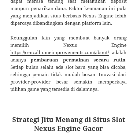
dapat merasa tenang saat melakukan deposit
maupun penarikan dana. Faktor keamanan ini pula
yang menjadikan situs berbasis Nexus Engine lebih
dipercaya dibandingkan dengan platform lain.
Keunggulan lain yang membuat banyak orang
memilih Nexus Engine
https://cencalhomeimprovements.com/about/
adalah
adanya
pembaruan permainan secara rutin
.
Setiap bulan selalu ada slot baru yang bisa dicoba,
sehingga pemain tidak mudah bosan. Inovasi dari
provider-provider besar semakin memperkaya
pilihan game yang tersedia di dalamnya.
Strategi Jitu Menang di Situs Slot
Nexus Engine Gacor