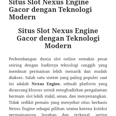
Situs Slot Nexus Engine
Gacor dengan Teknologi
Modern
Situs Slot Nexus Engine
Gacor dengan Teknologi
Modern
Perkembangan dunia slot online semakin pesat
seiring dengan hadirnya teknologi canggih yang
membuat permainan lebih menarik dan mudah
diakses. Salah satu sistem yang paling populer saat
ini adalah
Nexus Engine
, sebuah platform yang
dirancang khusus untuk menghadirkan pengalaman
bermain slot lebih stabil, aman, dan menyenangkan.
Tidak sedikit pemain yang menyebut situs berbasis
Nexus Engine sebagai pilihan utama karena koleksi
permainannya lengkap dan terkenal sering