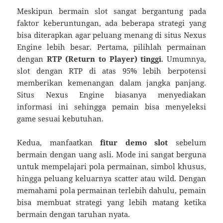
Meskipun bermain slot sangat bergantung pada
faktor keberuntungan, ada beberapa strategi yang
bisa diterapkan agar peluang menang di situs Nexus
Engine lebih besar. Pertama, pilihlah permainan
dengan
RTP (Return to Player) tinggi
. Umumnya,
slot dengan RTP di atas 95% lebih berpotensi
memberikan kemenangan dalam jangka panjang.
Situs Nexus Engine biasanya menyediakan
informasi ini sehingga pemain bisa menyeleksi
game sesuai kebutuhan.
Kedua, manfaatkan
fitur demo slot
sebelum
bermain dengan uang asli. Mode ini sangat berguna
untuk mempelajari pola permainan, simbol khusus,
hingga peluang keluarnya scatter atau wild. Dengan
memahami pola permainan terlebih dahulu, pemain
bisa membuat strategi yang lebih matang ketika
bermain dengan taruhan nyata.