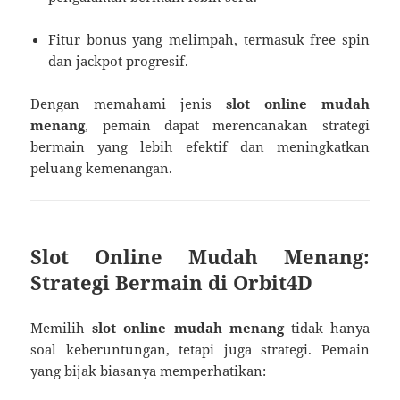
Fitur bonus yang melimpah, termasuk free spin
dan jackpot progresif.
Dengan memahami jenis
slot online mudah
menang
, pemain dapat merencanakan strategi
bermain yang lebih efektif dan meningkatkan
peluang kemenangan.
Slot Online Mudah Menang:
Strategi Bermain di Orbit4D
Memilih
slot online mudah menang
tidak hanya
soal keberuntungan, tetapi juga strategi. Pemain
yang bijak biasanya memperhatikan: