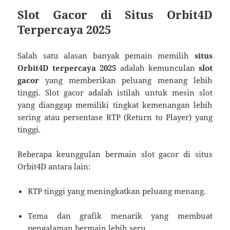
Slot Gacor di Situs Orbit4D
Terpercaya 2025
Salah satu alasan banyak pemain memilih
situs
Orbit4D terpercaya 2025
adalah kemunculan
slot
gacor
yang memberikan peluang menang lebih
tinggi. Slot gacor adalah istilah untuk mesin slot
yang dianggap memiliki tingkat kemenangan lebih
sering atau persentase RTP (Return to Player) yang
tinggi.
Beberapa keunggulan bermain slot gacor di situs
Orbit4D antara lain:
RTP tinggi yang meningkatkan peluang menang.
Tema dan grafik menarik yang membuat
pengalaman bermain lebih seru.