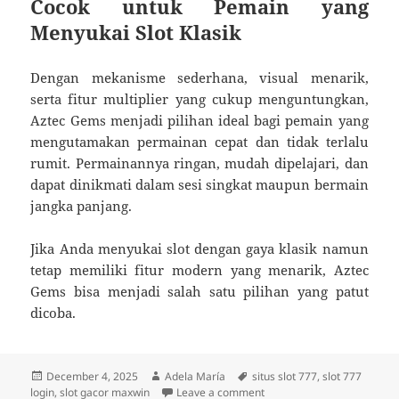
Cocok untuk Pemain yang
Menyukai Slot Klasik
Dengan mekanisme sederhana, visual menarik,
serta fitur multiplier yang cukup menguntungkan,
Aztec Gems menjadi pilihan ideal bagi pemain yang
mengutamakan permainan cepat dan tidak terlalu
rumit. Permainannya ringan, mudah dipelajari, dan
dapat dinikmati dalam sesi singkat maupun bermain
jangka panjang.
Jika Anda menyukai slot dengan gaya klasik namun
tetap memiliki fitur modern yang menarik, Aztec
Gems bisa menjadi salah satu pilihan yang patut
dicoba.
Posted
Author
Tags
December 4, 2025
Adela María
situs slot 777
,
slot 777
on
on Slot Aztec Gems: Permat
login
,
slot gacor maxwin
Leave a comment