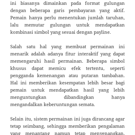
ini biasanya dimainkan pada format gulungan
dengan beberapa garis pembayaran yang aktif.
Pemain hanya perlu menentukan jumlah taruhan,
lalu memutar gulungan untuk mendapatkan
kombinasi simbol yang sesuai dengan payline.
Salah satu hal yang membuat permainan ini
menarik adalah adanya fitur interaktif yang dapat
memengaruhi hasil permainan. Beberapa simbol
khusus dapat memicu efek tertentu, seperti
pengganda kemenangan atau putaran tambahan.
Hal ini memberikan kesempatan lebih besar bagi
pemain untuk mendapatkan hasil yang lebih
menguntungkan dibandingkan hanya
mengandalkan keberuntungan semata.
Selain itu, sistem permainan ini juga dirancang agar
tetap seimbang, sehingga memberikan pengalaman
yang menantang namun tetap menyenangkan.