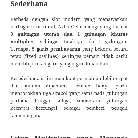
Sederhana
Berbeda dengan slot modern yang menawarkan
berbagai fitur rumit, Aztec Gems mengusung format
3 gulungan utama dan 1 gulungan khusus
multiplier
, sehingga totalnya ada 4 gulungan.
Terdapat
5 garis pembayaran
yang bekerja secara
tetap (fixed paylines), sehingga pemain tidak perlu
memilih jumlah garis yang ingin dimainkan.
Kesederhanaan ini membuat permainan lebih cepat
dan mudah dipahami. Pemain hanya perlu
mencocokkan tiga simbol yang sama pada gulungan
pertama hingga ketiga, sementara gulungan
keempat berfungsi sebagai pemberi pengali
kemenangan.
Fitur Multiplier yang Menjadi