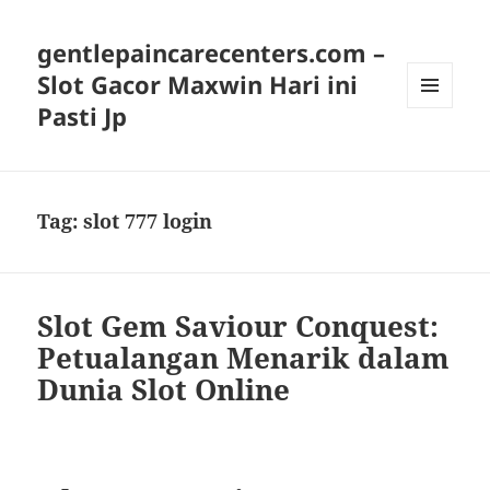
gentlepaincarecenters.com –
Slot Gacor Maxwin Hari ini
Pasti Jp
MENU
AND
WIDGETS
Tag:
slot 777 login
Slot Gem Saviour Conquest:
Petualangan Menarik dalam
Dunia Slot Online