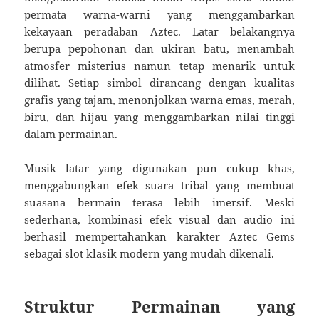
permata warna-warni yang menggambarkan
kekayaan peradaban Aztec. Latar belakangnya
berupa pepohonan dan ukiran batu, menambah
atmosfer misterius namun tetap menarik untuk
dilihat. Setiap simbol dirancang dengan kualitas
grafis yang tajam, menonjolkan warna emas, merah,
biru, dan hijau yang menggambarkan nilai tinggi
dalam permainan.
Musik latar yang digunakan pun cukup khas,
menggabungkan efek suara tribal yang membuat
suasana bermain terasa lebih imersif. Meski
sederhana, kombinasi efek visual dan audio ini
berhasil mempertahankan karakter Aztec Gems
sebagai slot klasik modern yang mudah dikenali.
Struktur Permainan yang