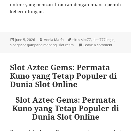
online yang mencari hiburan dengan nuansa penuh
keberuntungan.
Posted
Author
Tags
June 5, 2026
Adela María
situs slot77
,
slot 777 login
,
on
on Slot 7 
slot gacor gampang menang
,
slot resmi
Leave a comment
Slot Aztec Gems: Permata
Kuno yang Tetap Populer di
Dunia Slot Online
Slot Aztec Gems: Permata
Kuno yang Tetap Populer di
Dunia Slot Online