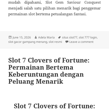
mudah dipahami, Slot Gem Saviour Conquest
menjadi salah satu pilihan menarik bagi penggemar
permainan slot bertema petualangan fantasi.
Posted
Author
Tags
June 15, 2026
Adela María
situs slot77
,
slot 777 login
,
on
on Slot Ge
slot gacor gampang menang
,
slot resmi
Leave a comment
Slot 7 Clovers of Fortune:
Permainan Bertema
Keberuntungan dengan
Peluang Menarik
Slot 7 Clovers of Fortune: