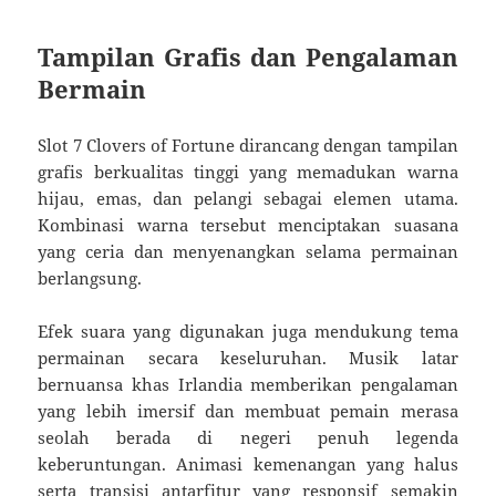
Tampilan Grafis dan Pengalaman
Bermain
Slot 7 Clovers of Fortune dirancang dengan tampilan
grafis berkualitas tinggi yang memadukan warna
hijau, emas, dan pelangi sebagai elemen utama.
Kombinasi warna tersebut menciptakan suasana
yang ceria dan menyenangkan selama permainan
berlangsung.
Efek suara yang digunakan juga mendukung tema
permainan secara keseluruhan. Musik latar
bernuansa khas Irlandia memberikan pengalaman
yang lebih imersif dan membuat pemain merasa
seolah berada di negeri penuh legenda
keberuntungan. Animasi kemenangan yang halus
serta transisi antarfitur yang responsif semakin