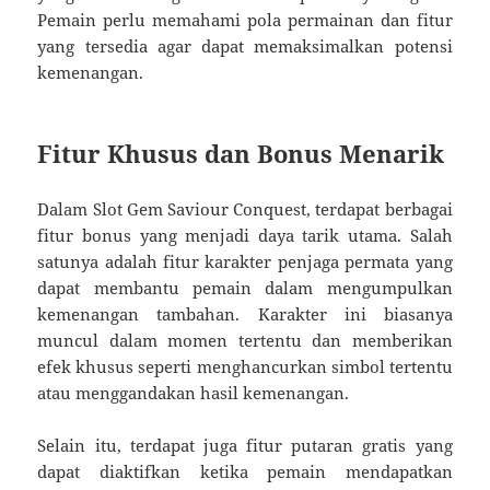
Pemain perlu memahami pola permainan dan fitur
yang tersedia agar dapat memaksimalkan potensi
kemenangan.
Fitur Khusus dan Bonus Menarik
Dalam Slot Gem Saviour Conquest, terdapat berbagai
fitur bonus yang menjadi daya tarik utama. Salah
satunya adalah fitur karakter penjaga permata yang
dapat membantu pemain dalam mengumpulkan
kemenangan tambahan. Karakter ini biasanya
muncul dalam momen tertentu dan memberikan
efek khusus seperti menghancurkan simbol tertentu
atau menggandakan hasil kemenangan.
Selain itu, terdapat juga fitur putaran gratis yang
dapat diaktifkan ketika pemain mendapatkan