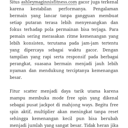
Situs
ashleymaginnisfitness.com
gacor juga terkenal
karena kestabilan performanya. Pengalaman
bermain yang lancar tanpa gangguan membuat
setiap putaran terasa lebih menyenangkan dan
fokus terhadap pola permainan bisa terjaga. Para
pemain sering merasakan ritme kemenangan yang
lebih konsisten, terutama pada jam-jam tertentu
yang dipercaya sebagai waktu gacor. Dengan
tampilan yang rapi serta responsif pada berbagai
perangkat, suasana bermain menjadi jauh lebih
nyaman dan mendukung terciptanya kemenangan
besar.
Fitur scatter menjadi daya tarik utama karena
mampu membuka mode free spin yang dikenal
sebagai pusat jackpot di mahjong ways. Begitu free
spin aktif, multiplier akan meningkat tanpa reset
sehingga kemenangan kecil pun bisa berubah
menjadi jumlah yang sangat besar. Tidak heran jika