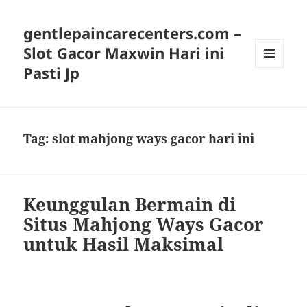
gentlepaincarecenters.com –
Slot Gacor Maxwin Hari ini
Pasti Jp
MENU
AND
WIDGETS
Tag:
slot mahjong ways gacor hari ini
Keunggulan Bermain di
Situs Mahjong Ways Gacor
untuk Hasil Maksimal