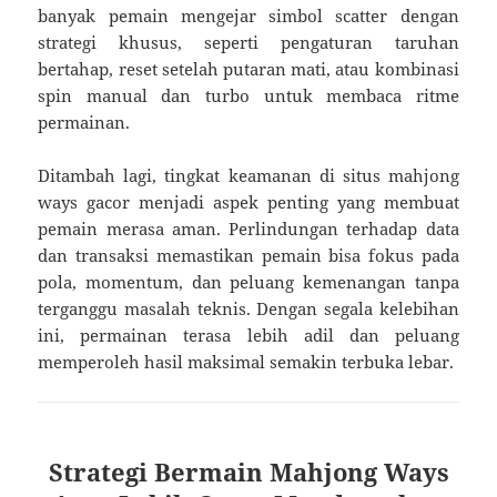
banyak pemain mengejar simbol scatter dengan
strategi khusus, seperti pengaturan taruhan
bertahap, reset setelah putaran mati, atau kombinasi
spin manual dan turbo untuk membaca ritme
permainan.
Ditambah lagi, tingkat keamanan di situs mahjong
ways gacor menjadi aspek penting yang membuat
pemain merasa aman. Perlindungan terhadap data
dan transaksi memastikan pemain bisa fokus pada
pola, momentum, dan peluang kemenangan tanpa
terganggu masalah teknis. Dengan segala kelebihan
ini, permainan terasa lebih adil dan peluang
memperoleh hasil maksimal semakin terbuka lebar.
Strategi Bermain Mahjong Ways