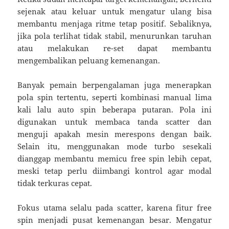
sejenak atau keluar untuk mengatur ulang bisa
membantu menjaga ritme tetap positif. Sebaliknya,
jika pola terlihat tidak stabil, menurunkan taruhan
atau melakukan re-set dapat membantu
mengembalikan peluang kemenangan.
Banyak pemain berpengalaman juga menerapkan
pola spin tertentu, seperti kombinasi manual lima
kali lalu auto spin beberapa putaran. Pola ini
digunakan untuk membaca tanda scatter dan
menguji apakah mesin merespons dengan baik.
Selain itu, menggunakan mode turbo sesekali
dianggap membantu memicu free spin lebih cepat,
meski tetap perlu diimbangi kontrol agar modal
tidak terkuras cepat.
Fokus utama selalu pada scatter, karena fitur free
spin menjadi pusat kemenangan besar. Mengatur