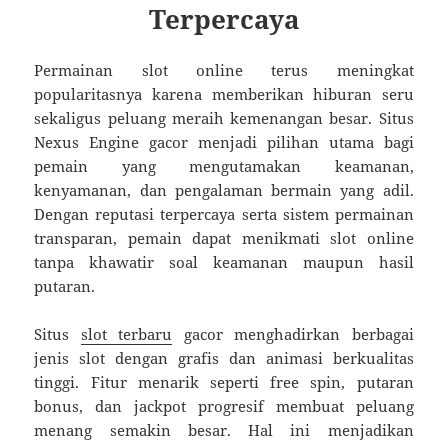
Terpercaya
Permainan slot online terus meningkat
popularitasnya karena memberikan hiburan seru
sekaligus peluang meraih kemenangan besar. Situs
Nexus Engine gacor menjadi pilihan utama bagi
pemain yang mengutamakan keamanan,
kenyamanan, dan pengalaman bermain yang adil.
Dengan reputasi terpercaya serta sistem permainan
transparan, pemain dapat menikmati slot online
tanpa khawatir soal keamanan maupun hasil
putaran.
Situs
slot terbaru
gacor menghadirkan berbagai
jenis slot dengan grafis dan animasi berkualitas
tinggi. Fitur menarik seperti free spin, putaran
bonus, dan jackpot progresif membuat peluang
menang semakin besar. Hal ini menjadikan