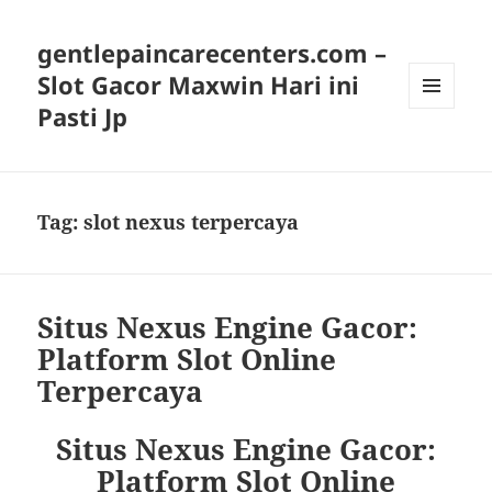
gentlepaincarecenters.com –
Slot Gacor Maxwin Hari ini
Pasti Jp
MENU
AND
WIDGETS
Tag:
slot nexus terpercaya
Situs Nexus Engine Gacor:
Platform Slot Online
Terpercaya
Situs Nexus Engine Gacor:
Platform Slot Online