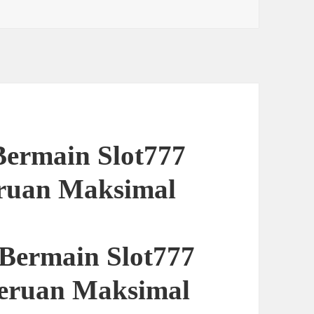
Bermain Slot777
eruan Maksimal
 Bermain Slot777
seruan Maksimal