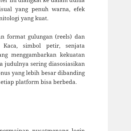
ter ini diangkat ke dalam dunia
isual yang penuh warna, efek
itologi yang kuat.
n format gulungan (reels) dan
 Kaca, simbol petir, senjata
 yang menggambarkan kekuatan
judulnya sering diasosiasikan
nus yang lebih besar dibanding
etiap platform bisa berbeda.
i permainan
pusatmenang login