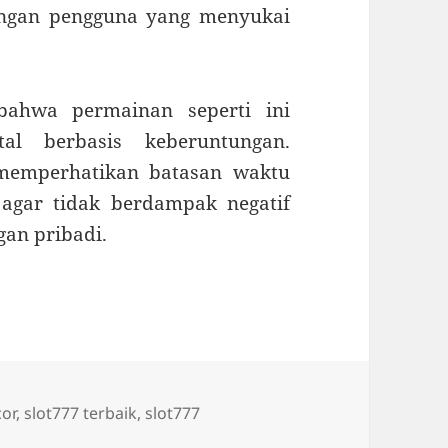
angan pengguna yang menyukai
ahwa permainan seperti ini
al berbasis keberuntungan.
 memperhatikan batasan waktu
agar tidak berdampak negatif
an pribadi.
cor
,
slot777 terbaik
,
slot777
es of Gatot Kaca 1000: Tema Mitologi dengan Sentuhan Mo