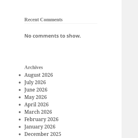
Recent Comments
No comments to show.
Archives
August 2026
July 2026
June 2026
May 2026
April 2026
March 2026
February 2026
January 2026
December 2025