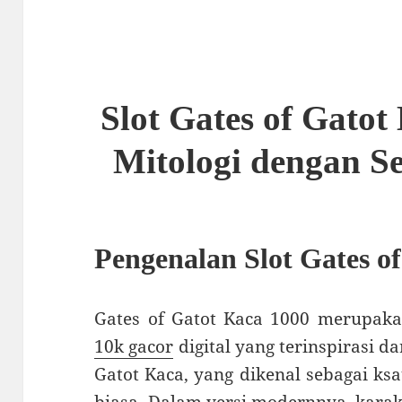
Slot
Gates of Gatot
Mitologi dengan 
Pengenalan Slot Gates o
Gates of Gatot Kaca 1000
merupaka
10k gacor
digital yang terinspirasi d
Gatot Kaca, yang dikenal sebagai ksa