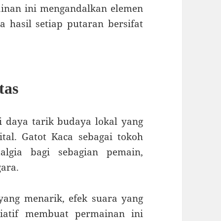
ainan ini mengandalkan elemen
 hasil setiap putaran bersifat
tas
ri daya tarik budaya lokal yang
tal. Gatot Kaca sebagai tokoh
talgia bagi sebagian pemain,
gara.
 yang menarik, efek suara yang
riatif membuat permainan ini