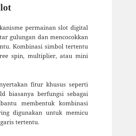
lot
kanisme permainan slot digital
ar gulungan dan mencocokkan
ntu. Kombinasi simbol tertentu
ee spin, multiplier, atau mini
yertakan fitur khusus seperti
ld biasanya berfungsi sebagai
mbantu membentuk kombinasi
ering digunakan untuk memicu
garis tertentu.