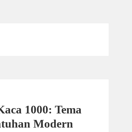
 Kaca 1000: Tema
entuhan Modern