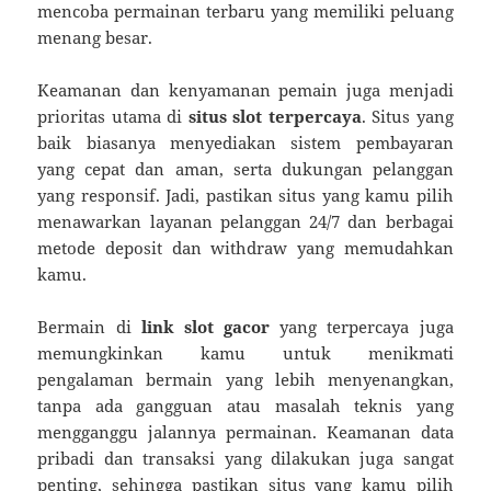
mencoba permainan terbaru yang memiliki peluang
menang besar.
Keamanan dan kenyamanan pemain juga menjadi
prioritas utama di
situs slot terpercaya
. Situs yang
baik biasanya menyediakan sistem pembayaran
yang cepat dan aman, serta dukungan pelanggan
yang responsif. Jadi, pastikan situs yang kamu pilih
menawarkan layanan pelanggan 24/7 dan berbagai
metode deposit dan withdraw yang memudahkan
kamu.
Bermain di
link slot gacor
yang terpercaya juga
memungkinkan kamu untuk menikmati
pengalaman bermain yang lebih menyenangkan,
tanpa ada gangguan atau masalah teknis yang
mengganggu jalannya permainan. Keamanan data
pribadi dan transaksi yang dilakukan juga sangat
penting, sehingga pastikan situs yang kamu pilih