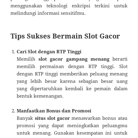
menggunakan teknologi enkripsi terkini untuk
melindungi informasi sensitifmu.
Tips Sukses Bermain Slot Gacor
Cari Slot dengan RTP Tinggi
Memilih
slot gacor gampang menang
berarti
memilih permainan dengan RTP tinggi. Slot
dengan RTP tinggi memberikan peluang menang
yang lebih besar karena sebagian besar uang
yang dipertaruhkan kembali ke pemain dalam
bentuk kemenangan.
Manfaatkan Bonus dan Promosi
Banyak
situs slot gacor
menawarkan bonus atau
promosi yang dapat meningkatkan peluangmu
untuk menang. Gunakan kesempatan ini untuk