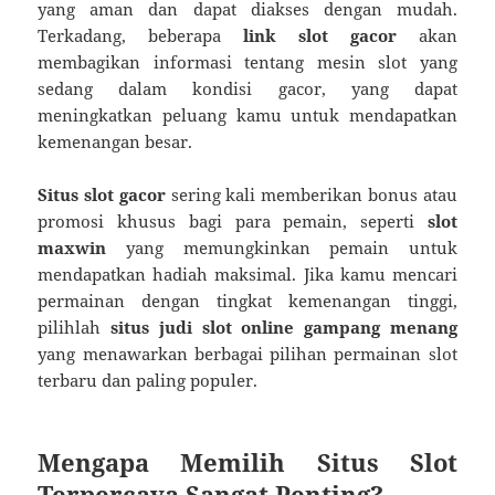
yang aman dan dapat diakses dengan mudah.
Terkadang, beberapa
link slot gacor
akan
membagikan informasi tentang mesin slot yang
sedang dalam kondisi gacor, yang dapat
meningkatkan peluang kamu untuk mendapatkan
kemenangan besar.
Situs slot gacor
sering kali memberikan bonus atau
promosi khusus bagi para pemain, seperti
slot
maxwin
yang memungkinkan pemain untuk
mendapatkan hadiah maksimal. Jika kamu mencari
permainan dengan tingkat kemenangan tinggi,
pilihlah
situs judi slot online gampang menang
yang menawarkan berbagai pilihan permainan slot
terbaru dan paling populer.
Mengapa Memilih Situs Slot
Terpercaya Sangat Penting?