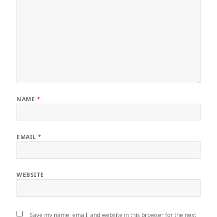
NAME
*
EMAIL
*
WEBSITE
Save my name, email, and website in this browser for the next