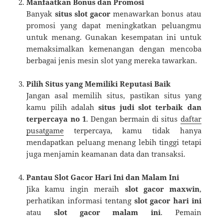
Manfaatkan Bonus dan Promosi
Banyak
situs slot gacor
menawarkan bonus atau
promosi yang dapat meningkatkan peluangmu
untuk menang. Gunakan kesempatan ini untuk
memaksimalkan kemenangan dengan mencoba
berbagai jenis mesin slot yang mereka tawarkan.
Pilih Situs yang Memiliki Reputasi Baik
Jangan asal memilih situs, pastikan situs yang
kamu pilih adalah
situs judi slot terbaik dan
terpercaya no 1
. Dengan bermain di situs
daftar
pusatgame
terpercaya, kamu tidak hanya
mendapatkan peluang menang lebih tinggi tetapi
juga menjamin keamanan data dan transaksi.
Pantau Slot Gacor Hari Ini dan Malam Ini
Jika kamu ingin meraih
slot gacor maxwin
,
perhatikan informasi tentang
slot gacor hari ini
atau
slot gacor malam ini
. Pemain