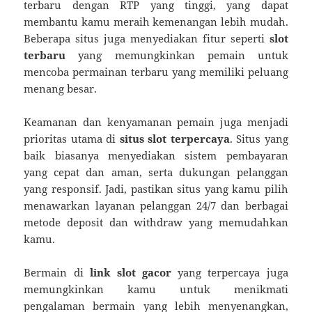
terbaru dengan RTP yang tinggi, yang dapat
membantu kamu meraih kemenangan lebih mudah.
Beberapa situs juga menyediakan fitur seperti
slot
terbaru
yang memungkinkan pemain untuk
mencoba permainan terbaru yang memiliki peluang
menang besar.
Keamanan dan kenyamanan pemain juga menjadi
prioritas utama di
situs slot terpercaya
. Situs yang
baik biasanya menyediakan sistem pembayaran
yang cepat dan aman, serta dukungan pelanggan
yang responsif. Jadi, pastikan situs yang kamu pilih
menawarkan layanan pelanggan 24/7 dan berbagai
metode deposit dan withdraw yang memudahkan
kamu.
Bermain di
link slot gacor
yang terpercaya juga
memungkinkan kamu untuk menikmati
pengalaman bermain yang lebih menyenangkan,