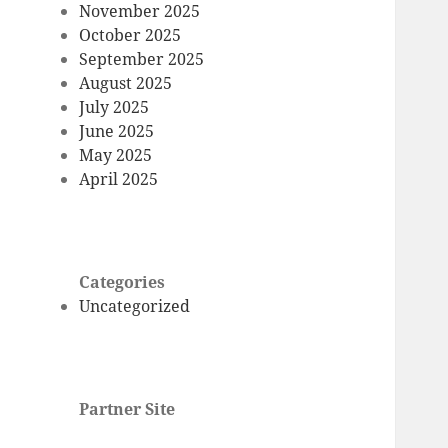
November 2025
October 2025
September 2025
August 2025
July 2025
June 2025
May 2025
April 2025
Categories
Uncategorized
Partner Site