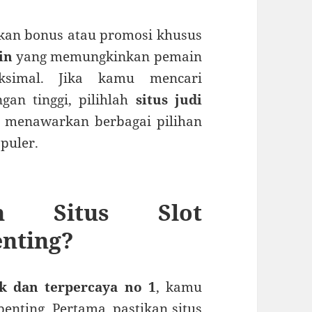
kan bonus atau promosi khusus
in
yang memungkinkan pemain
simal. Jika kamu mencari
an tinggi, pilihlah
situs judi
 menawarkan berbagai pilihan
puler.
h Situs Slot
enting?
aik dan terpercaya no 1
, kamu
nting. Pertama, pastikan situs