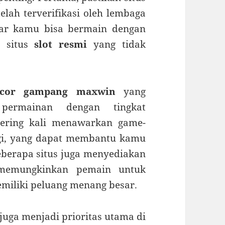
telah terverifikasi oleh lembaga
gar kamu bisa bermain dengan
i situs
slot resmi
yang tidak
gacor gampang maxwin
yang
permainan dengan tingkat
 sering kali menawarkan game-
gi, yang dapat membantu kamu
berapa situs juga menyediakan
emungkinkan pemain untuk
miliki peluang menang besar.
ga menjadi prioritas utama di