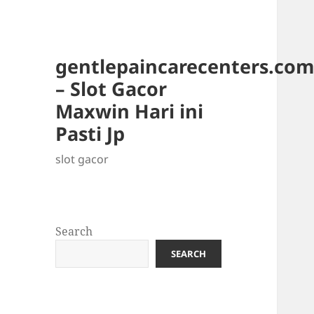
gentlepaincarecenters.co
– Slot Gacor
Maxwin Hari ini
Pasti Jp
slot gacor
Search
SEARCH