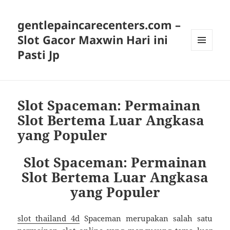
gentlepaincarecenters.com –
Slot Gacor Maxwin Hari ini
Pasti Jp
MENU
AND
WIDGETS
Slot Spaceman: Permainan
Slot Bertema Luar Angkasa
yang Populer
Slot Spaceman: Permainan
Slot Bertema Luar Angkasa
yang Populer
slot thailand 4d
Spaceman merupakan salah satu