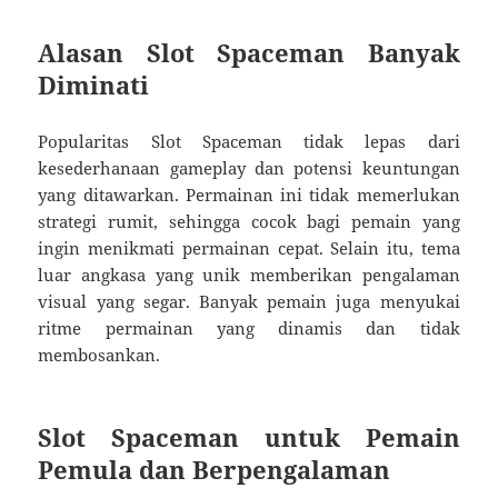
Alasan Slot Spaceman Banyak
Diminati
Popularitas Slot Spaceman tidak lepas dari
kesederhanaan gameplay dan potensi keuntungan
yang ditawarkan. Permainan ini tidak memerlukan
strategi rumit, sehingga cocok bagi pemain yang
ingin menikmati permainan cepat. Selain itu, tema
luar angkasa yang unik memberikan pengalaman
visual yang segar. Banyak pemain juga menyukai
ritme permainan yang dinamis dan tidak
membosankan.
Slot Spaceman untuk Pemain
Pemula dan Berpengalaman