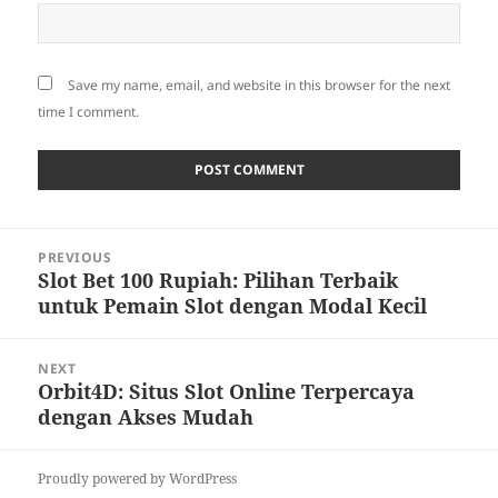
Save my name, email, and website in this browser for the next
time I comment.
Post
PREVIOUS
navigation
Slot Bet 100 Rupiah: Pilihan Terbaik
Previous
untuk Pemain Slot dengan Modal Kecil
post:
NEXT
Orbit4D: Situs Slot Online Terpercaya
Next
dengan Akses Mudah
post:
Proudly powered by WordPress