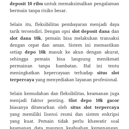
deposit 10 ribu
untuk memaksimalkan pengalaman
bermain tanpa risiko besar.
Selain itu, fleksibilitas pembayaran menjadi daya
tarik tersendiri. Dengan opsi
slot deposit dana
dan
slot dana 10k
, pemain bisa melakukan transaksi
dengan cepat dan aman. Sistem ini memastikan
setiap
depo 10k
masuk ke akun dengan akurat,
sehingga pemain bisa langsung menikmati
permainan tanpa hambatan. Hal ini tentu
meningkatkan kepercayaan terhadap
situs slot
terpercaya
yang menyediakan layanan profesional.
Selain kemudahan dan fleksibilitas, keamanan juga
menjadi faktor penting.
Slot depo 10k gacor
biasanya ditawarkan oleh
situs slot terpercaya
yang memiliki lisensi resmi dan sistem enkripsi
yang kuat. Pemain tidak perlu khawatir soal
keamanan data maupun keabsahan kemenangan.