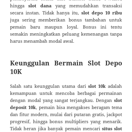
hingga
slot dana
yang memudahkan transaksi
secara instan. Tidak hanya itu,
slot depo 10 ribu
juga sering memberikan bonus tambahan untuk
pemain baru maupun loyal. Bonus ini tentu
semakin meningkatkan peluang kemenangan tanpa
harus menambah modal awal.
Keunggulan Bermain Slot Depo
10K
Salah satu keunggulan utama dari
slot 10k
adalah
kemampuan untuk mencoba berbagai permainan
dengan modal yang sangat terjangkau. Dengan
slot
deposit 10k
, pemain bisa mengakses beragam tema
dan fitur modern, mulai dari putaran gratis, jackpot
progresif, hingga bonus multipliers yang menarik.
Tidak heran jika banyak pemain mencari
situs slot