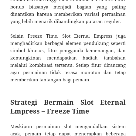
bonus biasanya menjadi bagian yang paling
dinantikan karena memberikan variasi permainan
yang lebih menarik dibandingkan putaran reguler.
Selain Freeze Time, Slot Eternal Empress juga
menghadirkan berbagai elemen pendukung seperti
simbol khusus, fitur pengganda kemenangan, dan
kemungkinan mendapatkan hadiah tambahan
melalui kombinasi tertentu. Setiap fitur dirancang
agar permainan tidak terasa monoton dan tetap
memberikan tantangan bagi pemain.
Strategi Bermain Slot Eternal
Empress – Freeze Time
Meskipun permainan slot mengandalkan sistem
acak, pemain tetap dapat menerapkan beberapa