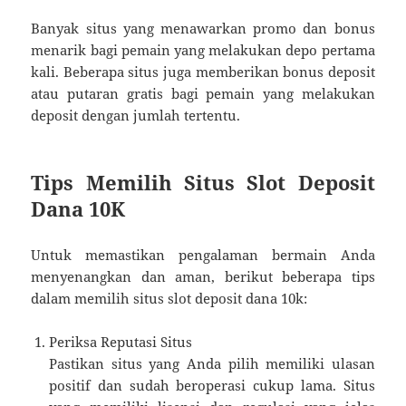
Banyak situs yang menawarkan promo dan bonus
menarik bagi pemain yang melakukan depo pertama
kali. Beberapa situs juga memberikan bonus deposit
atau putaran gratis bagi pemain yang melakukan
deposit dengan jumlah tertentu.
Tips Memilih Situs Slot Deposit
Dana 10K
Untuk memastikan pengalaman bermain Anda
menyenangkan dan aman, berikut beberapa tips
dalam memilih situs slot deposit dana 10k:
Periksa Reputasi Situs
Pastikan situs yang Anda pilih memiliki ulasan
positif dan sudah beroperasi cukup lama. Situs