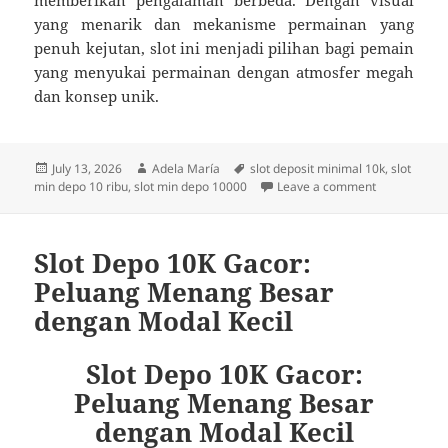
memberikan pengalaman berbeda. Dengan visual
yang menarik dan mekanisme permainan yang
penuh kejutan, slot ini menjadi pilihan bagi pemain
yang menyukai permainan dengan atmosfer megah
dan konsep unik.
Posted
Author
Tags
July 13, 2026
Adela María
slot deposit minimal 10k
,
slot
on
on Slot Eter
min depo 10 ribu
,
slot min depo 10000
Leave a comment
Slot Depo 10K Gacor:
Peluang Menang Besar
dengan Modal Kecil
Slot Depo 10K Gacor:
Peluang Menang Besar
dengan Modal Kecil