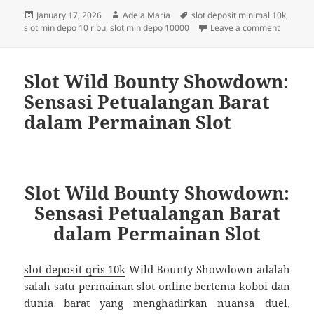
Posted
Author
Tags
January 17, 2026
Adela María
slot deposit minimal 10k
,
on
on Slot 
slot min depo 10 ribu
,
slot min depo 10000
Leave a comment
Slot Wild Bounty Showdown:
Sensasi Petualangan Barat
dalam Permainan Slot
Slot Wild Bounty Showdown:
Sensasi Petualangan Barat
dalam Permainan Slot
slot deposit qris 10k
Wild Bounty Showdown adalah
salah satu permainan slot online bertema koboi dan
dunia barat yang menghadirkan nuansa duel,