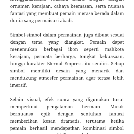
ornamen kerajaan, cahaya keemasan, serta nuansa
fantasi yang membuat pemain merasa berada dalam
dunia sang permaisuri abadi.
Simbol-simbol dalam permainan juga dibuat sesuai
dengan tema yang diangkat. Pemain dapat
menemukan berbagai ikon seperti mahkota
kerajaan, permata berharga, tongkat kekuasaan,
hingga karakter Eternal Empress itu sendiri. Setiap
simbol memiliki desain yang menarik dan
mendukung atmosfer permainan agar terasa lebih
imersif.
Selain visual, efek suara yang digunakan turut
memperkuat pengalaman bermain. Musik
bernuansa epik dengan sentuhan fantasi
memberikan kesan dramatis, terutama ketika
pemain berhasil mendapatkan kombinasi simbol