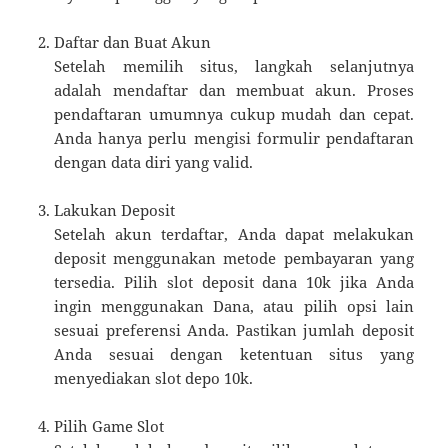
Daftar dan Buat Akun
Setelah memilih situs, langkah selanjutnya
adalah mendaftar dan membuat akun. Proses
pendaftaran umumnya cukup mudah dan cepat.
Anda hanya perlu mengisi formulir pendaftaran
dengan data diri yang valid.
Lakukan Deposit
Setelah akun terdaftar, Anda dapat melakukan
deposit menggunakan metode pembayaran yang
tersedia. Pilih slot deposit dana 10k jika Anda
ingin menggunakan Dana, atau pilih opsi lain
sesuai preferensi Anda. Pastikan jumlah deposit
Anda sesuai dengan ketentuan situs yang
menyediakan slot depo 10k.
Pilih Game Slot