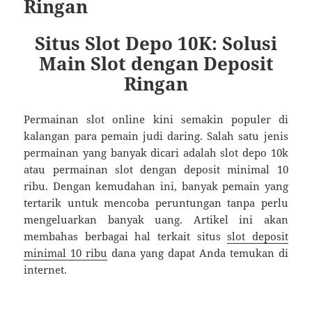
Ringan
Situs Slot Depo 10K: Solusi
Main Slot dengan Deposit
Ringan
Permainan slot online kini semakin populer di
kalangan para pemain judi daring. Salah satu jenis
permainan yang banyak dicari adalah slot depo 10k
atau permainan slot dengan deposit minimal 10
ribu. Dengan kemudahan ini, banyak pemain yang
tertarik untuk mencoba peruntungan tanpa perlu
mengeluarkan banyak uang. Artikel ini akan
membahas berbagai hal terkait situs
slot deposit
minimal 10 ribu
dana yang dapat Anda temukan di
internet.