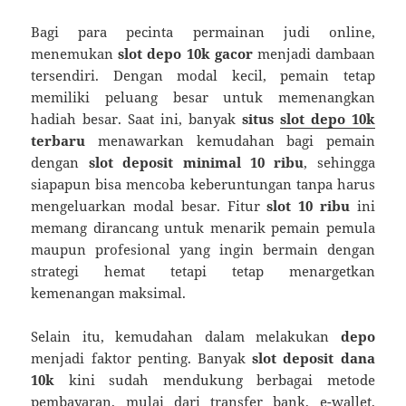
Bagi para pecinta permainan judi online,
menemukan
slot depo 10k gacor
menjadi dambaan
tersendiri. Dengan modal kecil, pemain tetap
memiliki peluang besar untuk memenangkan
hadiah besar. Saat ini, banyak
situs
slot depo 10k
terbaru
menawarkan kemudahan bagi pemain
dengan
slot deposit minimal 10 ribu
, sehingga
siapapun bisa mencoba keberuntungan tanpa harus
mengeluarkan modal besar. Fitur
slot 10 ribu
ini
memang dirancang untuk menarik pemain pemula
maupun profesional yang ingin bermain dengan
strategi hemat tetapi tetap menargetkan
kemenangan maksimal.
Selain itu, kemudahan dalam melakukan
depo
menjadi faktor penting. Banyak
slot deposit dana
10k
kini sudah mendukung berbagai metode
pembayaran, mulai dari transfer bank, e-wallet,