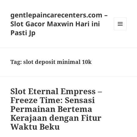
gentlepaincarecenters.com –
Slot Gacor Maxwin Hari ini
Pasti Jp
MENU
AND
WIDGETS
Tag:
slot deposit minimal 10k
Slot Eternal Empress –
Freeze Time: Sensasi
Permainan Bertema
Kerajaan dengan Fitur
Waktu Beku