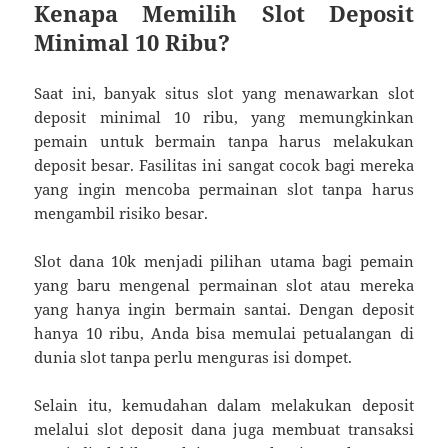
Kenapa Memilih Slot Deposit
Minimal 10 Ribu?
Saat ini, banyak situs slot yang menawarkan slot
deposit minimal 10 ribu, yang memungkinkan
pemain untuk bermain tanpa harus melakukan
deposit besar. Fasilitas ini sangat cocok bagi mereka
yang ingin mencoba permainan slot tanpa harus
mengambil risiko besar.
Slot dana 10k menjadi pilihan utama bagi pemain
yang baru mengenal permainan slot atau mereka
yang hanya ingin bermain santai. Dengan deposit
hanya 10 ribu, Anda bisa memulai petualangan di
dunia slot tanpa perlu menguras isi dompet.
Selain itu, kemudahan dalam melakukan deposit
melalui slot deposit dana juga membuat transaksi