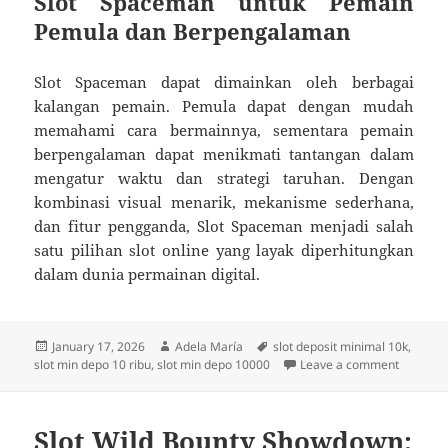
Slot Spaceman untuk Pemain
Pemula dan Berpengalaman
Slot Spaceman dapat dimainkan oleh berbagai
kalangan pemain. Pemula dapat dengan mudah
memahami cara bermainnya, sementara pemain
berpengalaman dapat menikmati tantangan dalam
mengatur waktu dan strategi taruhan. Dengan
kombinasi visual menarik, mekanisme sederhana,
dan fitur pengganda, Slot Spaceman menjadi salah
satu pilihan slot online yang layak diperhitungkan
dalam dunia permainan digital.
Posted
Author
Tags
January 17, 2026
Adela María
slot deposit minimal 10k
,
on
on Slot 
slot min depo 10 ribu
,
slot min depo 10000
Leave a comment
Slot Wild Bounty Showdown: