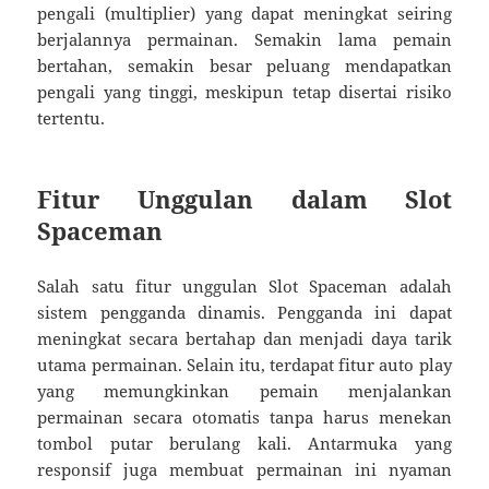
pengali (multiplier) yang dapat meningkat seiring
berjalannya permainan. Semakin lama pemain
bertahan, semakin besar peluang mendapatkan
pengali yang tinggi, meskipun tetap disertai risiko
tertentu.
Fitur Unggulan dalam Slot
Spaceman
Salah satu fitur unggulan Slot Spaceman adalah
sistem pengganda dinamis. Pengganda ini dapat
meningkat secara bertahap dan menjadi daya tarik
utama permainan. Selain itu, terdapat fitur auto play
yang memungkinkan pemain menjalankan
permainan secara otomatis tanpa harus menekan
tombol putar berulang kali. Antarmuka yang
responsif juga membuat permainan ini nyaman