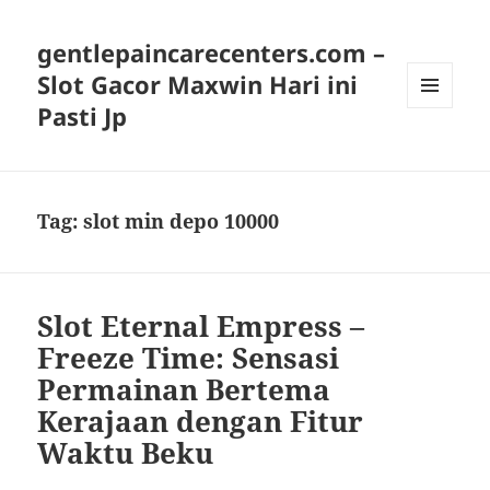
gentlepaincarecenters.com –
Slot Gacor Maxwin Hari ini
Pasti Jp
MENU
AND
WIDGETS
Tag:
slot min depo 10000
Slot Eternal Empress –
Freeze Time: Sensasi
Permainan Bertema
Kerajaan dengan Fitur
Waktu Beku