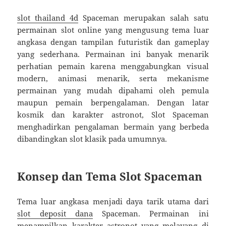
slot thailand 4d
Spaceman merupakan salah satu
permainan slot online yang mengusung tema luar
angkasa dengan tampilan futuristik dan gameplay
yang sederhana. Permainan ini banyak menarik
perhatian pemain karena menggabungkan visual
modern, animasi menarik, serta mekanisme
permainan yang mudah dipahami oleh pemula
maupun pemain berpengalaman. Dengan latar
kosmik dan karakter astronot, Slot Spaceman
menghadirkan pengalaman bermain yang berbeda
dibandingkan slot klasik pada umumnya.
Konsep dan Tema Slot Spaceman
Tema luar angkasa menjadi daya tarik utama dari
slot deposit dana
Spaceman. Permainan ini
menampilkan karakter astronot yang melayang di